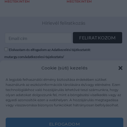
MEGTEKINTEM
MEGTEKINTEM
Hírlevél feliratkozás
Elolvastam és elfogadom az Adatkezelési tájékoztatót:
mutargy.com/adatkezelesi-tajekoztato/
Cookie (süti) kezelés
Rólunk
Áraink
Médiaajánlat
ÁSZF
A legjobb felhasználói élmény biztosítása érdekében sütiket
használunk az eszközinformációk tárolására és/vagy elérésére. Ezen
Karrier
Adatvédelem
technológiákhoz való hozzájárulás lehetővé teszi számunkra, hogy
Kapcsolat
Impresszum
olyan adatokat dolgozzunk fel, mint a böngészési viselkedés vagy az
egyedi azonosítók ezen a webhelyen. A hozzájárulás megtagadása
vagy visszavonása bizonyos funkciókat hátrányosan befolyásolhat.
Kövesse a műtárgy.com-ot
ELFOGADOM