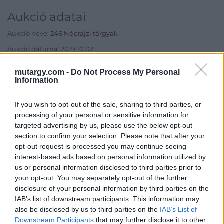
Aukció adatai
Aukció neve:
246.Néprajzi tárgyak
Aukció dátuma: 2019.10.02
Aukció ideje: 17:00
mutargy.com -
Do Not Process My Personal
Information
Aukció helye: Budapest, Balaton utca 8.
Tételszám: 760
If you wish to opt-out of the sale, sharing to third parties, or
processing of your personal or sensitive information for
Eladó adatai
targeted advertising by us, please use the below opt-out
section to confirm your selection. Please note that after your
Eladó:
Nagyházi Galéria és
opt-out request is processed you may continue seeing
Aukciósház
interest-based ads based on personal information utilized by
us or personal information disclosed to third parties prior to
Cím: Müller Márta
your opt-out. You may separately opt-out of the further
Nagyházi Galéria és Aukciósház
disclosure of your personal information by third parties on the
Kft.
IAB’s list of downstream participants. This information may
1055 Budapest, Balaton utca 8.
also be disclosed by us to third parties on the
IAB’s List of
Telefon: +361 475 6000 +361
Downstream Participants
that may further disclose it to other