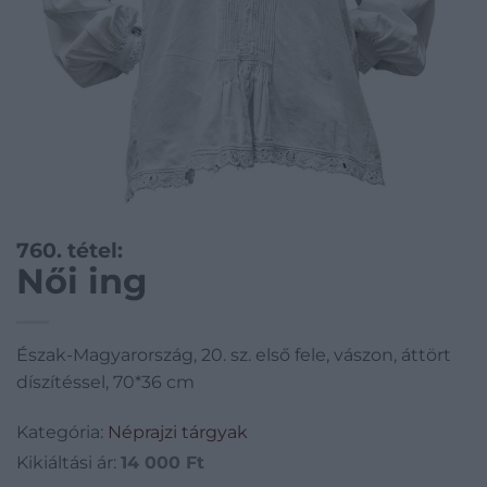
760. tétel:
Női ing
Észak-Magyarország, 20. sz. első fele, vászon, áttört
díszítéssel, 70*36 cm
Kategória:
Néprajzi tárgyak
Kikiáltási ár:
14 000
Ft