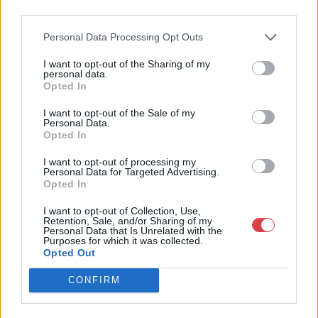
4756005
third parties.
Weboldal:
Personal Data Processing Opt Outs
http://www.nagyhazi.hu
Bemutatkozás: Magas színvonalú festmények és műtárgyak,
I want to opt-out of the Sharing of my
personal data.
bútorok, szőnyegek, üveg, porcelán és ezüst tárgyak, ékszerek,
Opted In
néprajzi tárgyak értékesítése és aukcionálása. Hagyatékok és
gyűjtemények árverezése. Ingyenes értékbecslés. Árveréseinkre
I want to opt-out of the Sale of my
a tárgyfelvétel folyamatos.
Personal Data.
Opted In
GALÉRIA TOVÁBBI MŰTÁRGYAI
I want to opt-out of processing my
Personal Data for Targeted Advertising.
Opted In
I want to opt-out of Collection, Use,
Retention, Sale, and/or Sharing of my
Personal Data that Is Unrelated with the
Purposes for which it was collected.
Opted Out
KAPCSOLÓDÓ MŰTÁRGYAK
CONFIRM