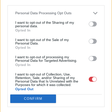
4756005
third parties.
Weboldal:
Personal Data Processing Opt Outs
http://www.nagyhazi.hu
Bemutatkozás: Magas színvonalú festmények és műtárgyak,
I want to opt-out of the Sharing of my
personal data.
bútorok, szőnyegek, üveg, porcelán és ezüst tárgyak, ékszerek,
Opted In
néprajzi tárgyak értékesítése és aukcionálása. Hagyatékok és
gyűjtemények árverezése. Ingyenes értékbecslés. Árveréseinkre
I want to opt-out of the Sale of my
a tárgyfelvétel folyamatos.
Personal Data.
Opted In
GALÉRIA TOVÁBBI MŰTÁRGYAI
I want to opt-out of processing my
Personal Data for Targeted Advertising.
Opted In
I want to opt-out of Collection, Use,
Retention, Sale, and/or Sharing of my
Personal Data that Is Unrelated with the
Purposes for which it was collected.
Opted Out
KAPCSOLÓDÓ MŰTÁRGYAK
CONFIRM