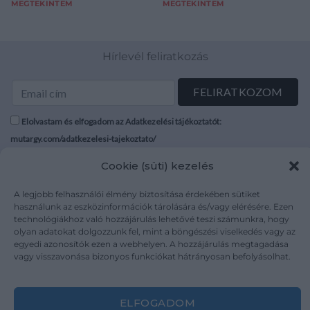
MEGTEKINTEM
MEGTEKINTEM
Hírlevél feliratkozás
Elolvastam és elfogadom az Adatkezelési tájékoztatót:
mutargy.com/adatkezelesi-tajekoztato/
Cookie (süti) kezelés
Rólunk
Áraink
Médiaajánlat
ÁSZF
A legjobb felhasználói élmény biztosítása érdekében sütiket
használunk az eszközinformációk tárolására és/vagy elérésére. Ezen
Karrier
Adatvédelem
technológiákhoz való hozzájárulás lehetővé teszi számunkra, hogy
Kapcsolat
Impresszum
olyan adatokat dolgozzunk fel, mint a böngészési viselkedés vagy az
egyedi azonosítók ezen a webhelyen. A hozzájárulás megtagadása
vagy visszavonása bizonyos funkciókat hátrányosan befolyásolhat.
Kövesse a műtárgy.com-ot
ELFOGADOM