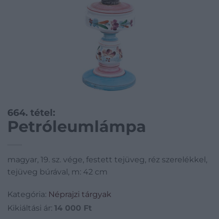
664. tétel:
Petróleumlámpa
magyar, 19. sz. vége, festett tejüveg, réz szerelékkel,
tejüveg búrával, m: 42 cm
Kategória:
Néprajzi tárgyak
Kikiáltási ár:
14 000
Ft