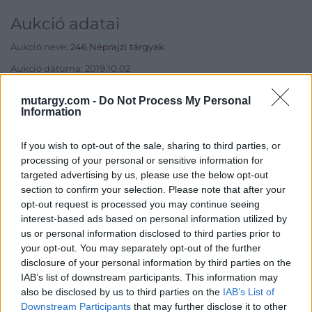
Aukció adatai
Aukció neve:
246.Néprajzi tárgyak
Aukció dátuma: 2019.10.02
Aukció ideje: 17:00
mutargy.com -
Do Not Process My Personal
Information
Aukció helye: Budapest, Balaton utca 8.
Tételszám: 664
If you wish to opt-out of the sale, sharing to third parties, or
processing of your personal or sensitive information for
Eladó adatai
targeted advertising by us, please use the below opt-out
section to confirm your selection. Please note that after your
Eladó:
Nagyházi Galéria és
opt-out request is processed you may continue seeing
Aukciósház
interest-based ads based on personal information utilized by
us or personal information disclosed to third parties prior to
Cím: Müller Márta
your opt-out. You may separately opt-out of the further
Nagyházi Galéria és Aukciósház
disclosure of your personal information by third parties on the
Kft.
IAB’s list of downstream participants. This information may
1055 Budapest, Balaton utca 8.
also be disclosed by us to third parties on the
IAB’s List of
Telefon: +361 475 6000 +361
Downstream Participants
that may further disclose it to other