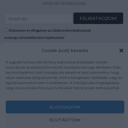
Hírlevél feliratkozás
Elolvastam és elfogadom az Adatkezelési tájékoztatót:
mutargy.com/adatkezelesi-tajekoztato/
Cookie (süti) kezelés
Rólunk
Áraink
Médiaajánlat
ÁSZF
A legjobb felhasználói élmény biztosítása érdekében sütiket
Karrier
Adatvédelem
használunk az eszközinformációk tárolására és/vagy elérésére. Ezen
technológiákhoz való hozzájárulás lehetővé teszi számunkra, hogy
Kapcsolat
Impresszum
olyan adatokat dolgozzunk fel, mint a böngészési viselkedés vagy az
egyedi azonosítók ezen a webhelyen. A hozzájárulás megtagadása
vagy visszavonása bizonyos funkciókat hátrányosan befolyásolhat.
Kövesse a műtárgy.com-ot
ELFOGADOM
ELUTASÍTOM
Weboldal és Webshop készítés:
Ferenczi Sándor