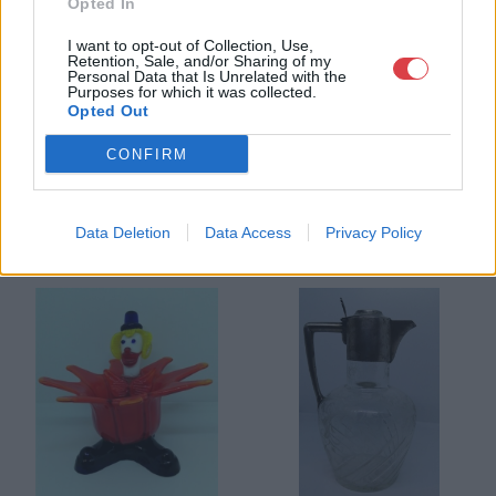
Opted In
vegyen a cég online aukcióin.
I want to opt-out of Collection, Use,
GALÉRIA TOVÁBBI MŰTÁRGYAI
Retention, Sale, and/or Sharing of my
Personal Data that Is Unrelated with the
Purposes for which it was collected.
Opted Out
CONFIRM
Data Deletion
Data Access
Privacy Policy
KAPCSOLÓDÓ MŰTÁRGYAK