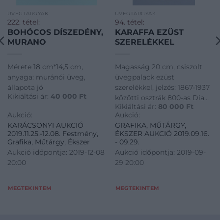
ÜVEGTÁRGYAK
ÜVEGTÁRGYAK
222. tétel:
94. tétel:
BOHÓCOS DÍSZEDÉNY,
KARAFFA EZÜST
MURANO
SZERELÉKKEL
Mérete 18 cm*14,5 cm,
Magasság 20 cm, csiszolt
anyaga: muránói üveg,
üvegpalack ezüst
állapota jó
szerelékkel, jelzés: 1867-1937
Kikiáltási ár:
40 000
Ft
közötti osztrák 800-as Diana
Kikiáltási ár:
80 000
Ft
fej jelzéssel
Aukció:
Aukció:
KARÁCSONYI AUKCIÓ
GRAFIKA, MŰTÁRGY,
2019.11.25.-12.08. Festmény,
ÉKSZER AUKCIÓ 2019.09.16.
Grafika, Műtárgy, Ékszer
- 09.29.
Aukció időpontja: 2019-12-08
Aukció időpontja: 2019-09-
20:00
29 20:00
MEGTEKINTEM
MEGTEKINTEM