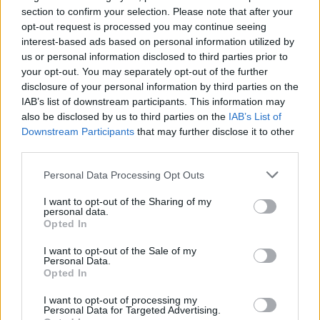
section to confirm your selection. Please note that after your
Eladó adatai
opt-out request is processed you may continue seeing
interest-based ads based on personal information utilized by
Eladó:
Amor Del Arte Galéria-
us or personal information disclosed to third parties prior to
Aukciósház
your opt-out. You may separately opt-out of the further
Cím: Ráduly Zoltán
disclosure of your personal information by third parties on the
Amor Del Arte Kft.
IAB’s list of downstream participants. This information may
Sopron
also be disclosed by us to third parties on the
IAB’s List of
06202391066
Downstream Participants
that may further disclose it to other
9400
third parties.
Telefon: 06202391066
Personal Data Processing Opt Outs
Weboldal:
http://www.amordelarte.hu
I want to opt-out of the Sharing of my
personal data.
Bemutatkozás: A cég főtevékenysége minden olyan
Opted In
tevékenység, mely kapcsolatban áll a festmények és műtárgyak
I want to opt-out of the Sale of my
adás-vételével, bizományosi értékesítésével, festmények
Personal Data.
értékbecslésével és online aukciók szervezésével és
Opted In
lebonyolításával. A weboldalon elérhetőek a cég által kínált
festmények, és egy online aukciós felület is, mely által bárki
I want to opt-out of processing my
számára lehetőség nyílik egy regisztráció után, hogy részt
Personal Data for Targeted Advertising.