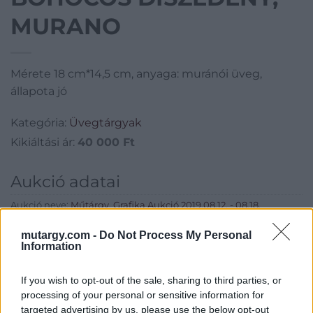
MURANO
Mérete 18 cm*14,5 cm, anyaga: muránói üveg,
állapota jó
Kategória:
Üvegtárgyak
Kikiáltási ár:
40 000
Ft
Aukció adatai
Aukció neve:
Műtárgy, Grafika Aukció 2019.08.12. - 08.18.
Aukció dátuma: 2019.08.18
mutargy.com -
Do Not Process My Personal
Information
Aukció ideje: 20:00
Aukció helye:
https://www.amordelarte.hu/aukciok/
If you wish to opt-out of the sale, sharing to third parties, or
Tételszám: 14
processing of your personal or sensitive information for
targeted advertising by us, please use the below opt-out