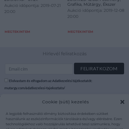
Grafika, Műtárgy, Ékszer
Aukció időpontja: 2019-07-21
Aukció időpontja: 2019-12-08
20:00
20:00
MEGTEKINTEM
MEGTEKINTEM
Hírlevél feliratkozás
Elolvastam és elfogadom az Adatkezelési tájékoztatót:
mutargy.com/adatkezelesi-tajekoztato/
Cookie (süti) kezelés
Rólunk
Áraink
Médiaajánlat
ÁSZF
A legjobb felhasználói élmény biztosítása érdekében sütiket
Karrier
Adatvédelem
használunk az eszközinformációk tárolására és/vagy elérésére. Ezen
Kapcsolat
Impresszum
technológiákhoz való hozzájárulás lehetővé teszi számunkra, hogy