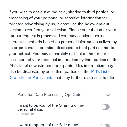
Aukció neve:
Műtárgy, Ékszer Aukció 2019.07.15. - 07.21.
If you wish to opt-out of the sale, sharing to third parties, or
Aukció dátuma: 2019.07.21
processing of your personal or sensitive information for
Aukció ideje: 20:00
targeted advertising by us, please use the below opt-out
section to confirm your selection. Please note that after your
Aukció helye:
https://www.amordelarte.hu/aukciok/
opt-out request is processed you may continue seeing
Tételszám: 11
interest-based ads based on personal information utilized by
us or personal information disclosed to third parties prior to
your opt-out. You may separately opt-out of the further
Eladó adatai
disclosure of your personal information by third parties on the
IAB’s list of downstream participants. This information may
Eladó:
Amor Del Arte Galéria-
also be disclosed by us to third parties on the
IAB’s List of
Aukciósház
Downstream Participants
that may further disclose it to other
Cím: Ráduly Zoltán
third parties.
Amor Del Arte Kft.
Sopron
Personal Data Processing Opt Outs
06202391066
I want to opt-out of the Sharing of my
9400
personal data.
Opted In
Telefon: 06202391066
Weboldal:
I want to opt-out of the Sale of my