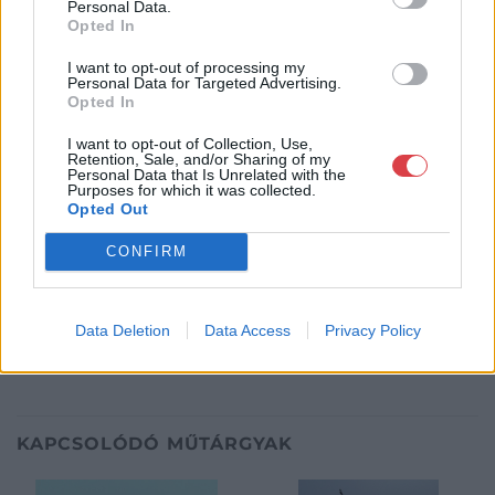
Personal Data.
http://www.amordelarte.hu
Opted In
Bemutatkozás: A cég főtevékenysége minden olyan
tevékenység, mely kapcsolatban áll a festmények és műtárgyak
I want to opt-out of processing my
Personal Data for Targeted Advertising.
adás-vételével, bizományosi értékesítésével, festmények
Opted In
értékbecslésével és online aukciók szervezésével és
lebonyolításával. A weboldalon elérhetőek a cég által kínált
I want to opt-out of Collection, Use,
festmények, és egy online aukciós felület is, mely által bárki
Retention, Sale, and/or Sharing of my
Personal Data that Is Unrelated with the
számára lehetőség nyílik egy regisztráció után, hogy részt
Purposes for which it was collected.
vegyen a cég online aukcióin.
Opted Out
GALÉRIA TOVÁBBI MŰTÁRGYAI
CONFIRM
Data Deletion
Data Access
Privacy Policy
KAPCSOLÓDÓ MŰTÁRGYAK