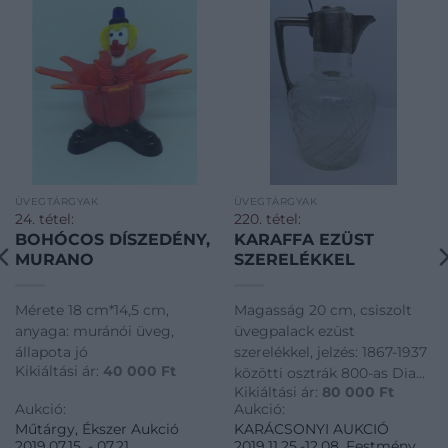
ÜVEGTÁRGYAK
ÜVEGTÁRGYAK
24. tétel:
220. tétel:
BOHÓCOS DÍSZEDÉNY,
KARAFFA EZÜST
MURANO
SZERELÉKKEL
Mérete 18 cm*14,5 cm,
Magasság 20 cm, csiszolt
anyaga: muránói üveg,
üvegpalack ezüst
állapota jó
szerelékkel, jelzés: 1867-1937
Kikiáltási ár:
40 000
Ft
közötti osztrák 800-as Diana
Kikiáltási ár:
80 000
Ft
fej jelzéssel
Aukció:
Aukció:
Műtárgy, Ékszer Aukció
KARÁCSONYI AUKCIÓ
2019.07.15. - 07.21.
2019.11.25.-12.08. Festmény,