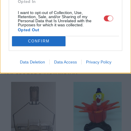
számára lehetőség nyílik egy regisztráció után, hogy részt
Opted In
vegyen a cég online aukcióin.
I want to opt-out of Collection, Use,
Retention, Sale, and/or Sharing of my
GALÉRIA TOVÁBBI MŰTÁRGYAI
Personal Data that Is Unrelated with the
Purposes for which it was collected.
Opted Out
CONFIRM
Data Deletion
Data Access
Privacy Policy
KAPCSOLÓDÓ MŰTÁRGYAK