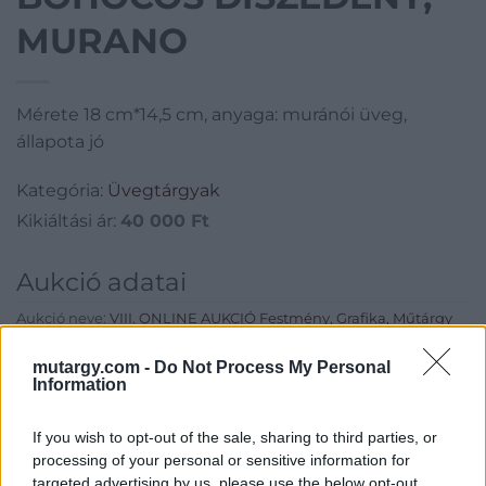
MURANO
Mérete 18 cm*14,5 cm, anyaga: muránói üveg,
állapota jó
Kategória:
Üvegtárgyak
Kikiáltási ár:
40 000
Ft
Aukció adatai
Aukció neve:
VIII. ONLINE AUKCIÓ Festmény, Grafika, Műtárgy
2019.10.28.-11.10.
mutargy.com -
Do Not Process My Personal
Aukció dátuma: 2019.11.10
Information
Aukció ideje: 20:00
If you wish to opt-out of the sale, sharing to third parties, or
Aukció helye:
https://www.amordelarte.hu/aukciok/
processing of your personal or sensitive information for
Tételszám: 252
targeted advertising by us, please use the below opt-out