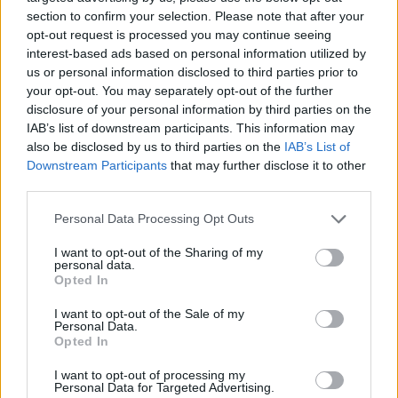
section to confirm your selection. Please note that after your
opt-out request is processed you may continue seeing
Eladó adatai
interest-based ads based on personal information utilized by
us or personal information disclosed to third parties prior to
Eladó:
Amor Del Arte Galéria-
your opt-out. You may separately opt-out of the further
Aukciósház
disclosure of your personal information by third parties on the
Cím: Ráduly Zoltán
IAB’s list of downstream participants. This information may
Amor Del Arte Kft.
also be disclosed by us to third parties on the
IAB’s List of
Sopron
Downstream Participants
that may further disclose it to other
06202391066
third parties.
9400
Personal Data Processing Opt Outs
Telefon: 06202391066
Weboldal:
I want to opt-out of the Sharing of my
personal data.
http://www.amordelarte.hu
Opted In
Bemutatkozás: A cég főtevékenysége minden olyan
tevékenység, mely kapcsolatban áll a festmények és műtárgyak
I want to opt-out of the Sale of my
Personal Data.
adás-vételével, bizományosi értékesítésével, festmények
Opted In
értékbecslésével és online aukciók szervezésével és
lebonyolításával. A weboldalon elérhetőek a cég által kínált
I want to opt-out of processing my
festmények, és egy online aukciós felület is, mely által bárki
Personal Data for Targeted Advertising.