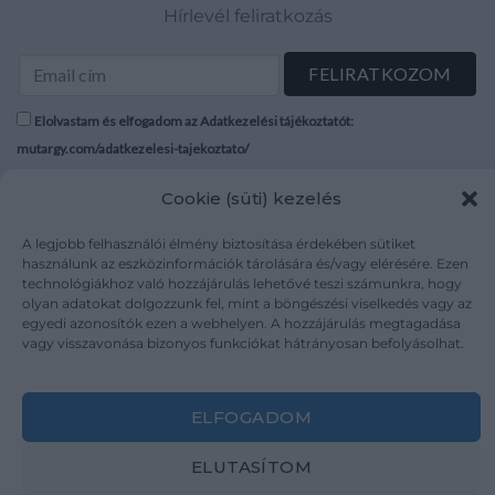
Hírlevél feliratkozás
Elolvastam és elfogadom az Adatkezelési tájékoztatót:
mutargy.com/adatkezelesi-tajekoztato/
Cookie (süti) kezelés
Rólunk
Áraink
Médiaajánlat
ÁSZF
A legjobb felhasználói élmény biztosítása érdekében sütiket
Karrier
Adatvédelem
használunk az eszközinformációk tárolására és/vagy elérésére. Ezen
technológiákhoz való hozzájárulás lehetővé teszi számunkra, hogy
Kapcsolat
Impresszum
olyan adatokat dolgozzunk fel, mint a böngészési viselkedés vagy az
egyedi azonosítók ezen a webhelyen. A hozzájárulás megtagadása
vagy visszavonása bizonyos funkciókat hátrányosan befolyásolhat.
Kövesse a műtárgy.com-ot
ELFOGADOM
ELUTASÍTOM
Weboldal és Webshop készítés:
Ferenczi Sándor