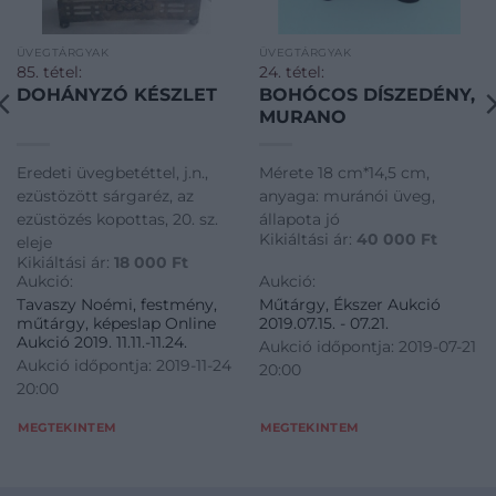
ÜVEGTÁRGYAK
ÜVEGTÁRGYAK
85. tétel:
24. tétel:
DOHÁNYZÓ KÉSZLET
BOHÓCOS DÍSZEDÉNY,
MURANO
Eredeti üvegbetéttel, j.n.,
Mérete 18 cm*14,5 cm,
ezüstözött sárgaréz, az
anyaga: muránói üveg,
ezüstözés kopottas, 20. sz.
állapota jó
Kikiáltási ár:
40 000
Ft
eleje
Kikiáltási ár:
18 000
Ft
Aukció:
Aukció:
Tavaszy Noémi, festmény,
Műtárgy, Ékszer Aukció
műtárgy, képeslap Online
2019.07.15. - 07.21.
Aukció 2019. 11.11.-11.24.
Aukció időpontja: 2019-07-21
Aukció időpontja: 2019-11-24
20:00
20:00
MEGTEKINTEM
MEGTEKINTEM