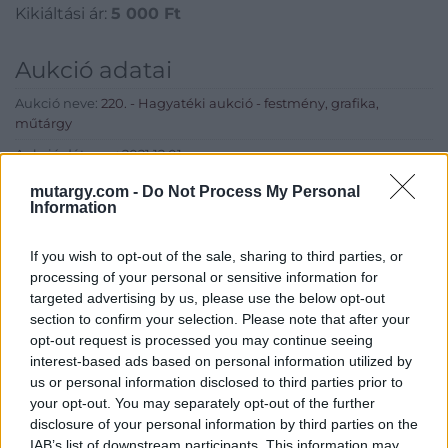
Kikiáltási ár:
5 000
Ft
Aukció adatai
Aukció neve:
220. - Hagyatéki aukció - festmény, grafika,
műtárgy
Aukció dátuma: 2021.12.01
Aukció ideje: 18:00
mutargy.com -
Do Not Process My Personal
Information
Aukció helye: II. Zsigmond tér 8.
Tételszám: 24
If you wish to opt-out of the sale, sharing to third parties, or
processing of your personal or sensitive information for
targeted advertising by us, please use the below opt-out
Eladó adatai
section to confirm your selection. Please note that after your
opt-out request is processed you may continue seeing
Eladó:
Műgyűjtők Háza Kft.
interest-based ads based on personal information utilized by
Cím: Dudás Attila
us or personal information disclosed to third parties prior to
Műgyűjtők Háza kft.
your opt-out. You may separately opt-out of the further
Budapest
disclosure of your personal information by third parties on the
1023.Bp. Zsigmond tér 11.
IAB’s list of downstream participants. This information may