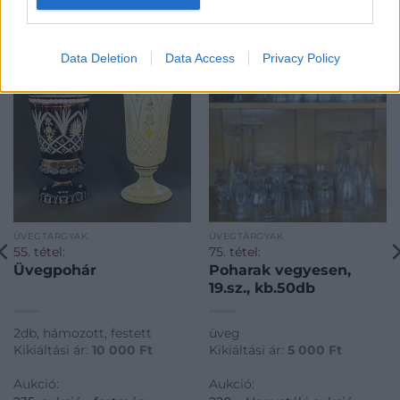
KAPCSOLÓDÓ MŰTÁRGYAK
Data Deletion
Data Access
Privacy Policy
ÜVEGTÁRGYAK
ÜVEGTÁRGYAK
55. tétel:
75. tétel:
Üvegpohár
Poharak vegyesen,
19.sz., kb.50db
2db, hámozott, festett
üveg
Kikiáltási ár:
10 000
Ft
Kikiáltási ár:
5 000
Ft
Aukció:
Aukció: