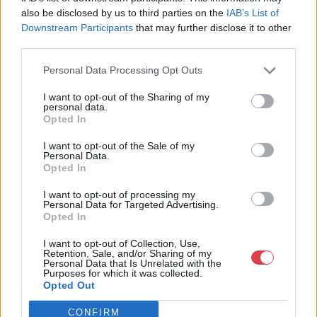
1023
also be disclosed by us to third parties on the
IAB’s List of
Downstream Participants
that may further disclose it to other
Telefon: 18008123
third parties.
Weboldal:
http://www.mugyujtokhaza.hu
Personal Data Processing Opt Outs
Bemutatkozás: 2013 nyarán nyitottuk meg Galériánkat
I want to opt-out of the Sharing of my
Budapesten, a II. kerületben. Célunk, hogy az eladók optimális
personal data.
áron, gyorsan találjanak vevőt műtárgyaikra, az eladók pedig
Opted In
rendszeresen tudják gazdagítani gyűjteményüket változatos
kínálatunkból. Ezért is rendezünk minden második héten,
I want to opt-out of the Sale of my
Personal Data.
szerda esténként online árverést! Kedd-től péntek-ig 11.00-este
Opted In
18.00 óráig várjuk szeretettel az érdeklődőket.
I want to opt-out of processing my
GALÉRIA TOVÁBBI MŰTÁRGYAI
Personal Data for Targeted Advertising.
Opted In
I want to opt-out of Collection, Use,
Retention, Sale, and/or Sharing of my
Personal Data that Is Unrelated with the
Purposes for which it was collected.
Opted Out
CONFIRM