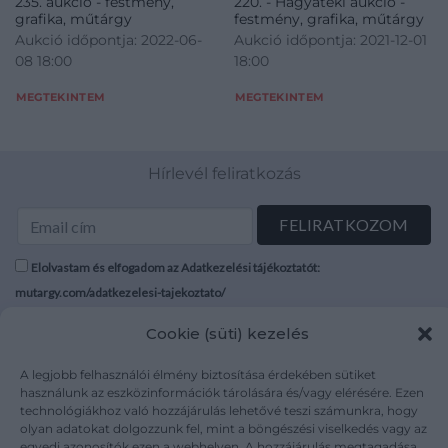
235. aukció - festmény,
220. - Hagyatéki aukció -
grafika, műtárgy
festmény, grafika, műtárgy
Aukció időpontja: 2022-06-
Aukció időpontja: 2021-12-01
08 18:00
18:00
MEGTEKINTEM
MEGTEKINTEM
Hírlevél feliratkozás
Elolvastam és elfogadom az Adatkezelési tájékoztatót:
mutargy.com/adatkezelesi-tajekoztato/
Cookie (süti) kezelés
Rólunk
Áraink
Médiaajánlat
ÁSZF
A legjobb felhasználói élmény biztosítása érdekében sütiket
Karrier
Adatvédelem
használunk az eszközinformációk tárolására és/vagy elérésére. Ezen
technológiákhoz való hozzájárulás lehetővé teszi számunkra, hogy
Kapcsolat
Impresszum
olyan adatokat dolgozzunk fel, mint a böngészési viselkedés vagy az
egyedi azonosítók ezen a webhelyen. A hozzájárulás megtagadása