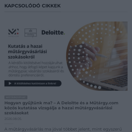
KAPCSOLÓDÓ CIKKEK
MŰTÁRGYPIAC
Hogyan gyűjtünk ma? – A Deloitte és a Műtárgy.com
közös kutatása vizsgálja a hazai műtárgyvásárlási
szokásokat
2026.08.05.
A műtárgyvásárlás ma jóval többet jelent, mint egyszerű