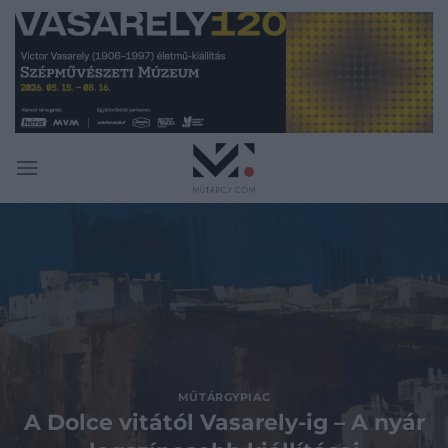
Skip
to
content
MŰTÁRGYPIAC
A Dolce vitától Vasarely-ig – A nyár