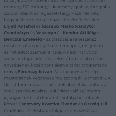
úticélja, örök motívuma és témája volt. A tárlaton
mintegy 150 műtárgy – festmény, grafika, fotográfia,
szobor, objekt és régészeti tárgy – szemlélteti,
hogyan ihlette meg a hazai képzőművészeket –
Ligeti Antaltól
és
idősebb Markó Károlytól
Csontváryn
és
Vaszaryn
át
Kondor Attiláig
és
Benczúr Emeséig
– az olasz táj, a reneszánsz
mesterek és a pezsgő mindennapok, mit jelentett
és mit adott számukra Itália. A négy nagyobb
szekcióra tagolódó tárlat első, Úton Itáliába című
egységének középpontjában a tárlat programadó
műve,
Ferenczy István
Pásztorlányka (A szép
mesterségek kezdete) című szobra áll. A második, A
Grand Tour: művészi zarándoklatok, Itália kultusza
című szekció az olasz kultúráért való szüntelen
rajongás történeti kereteit mutatja be, többek
között
Csontváry Kosztka Tivadar
és
Ország Lili
munkáival. A Mesterek földjén című szekció a