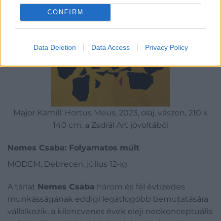
CONFIRM
Data Deletion
Data Access
Privacy Policy
Major Kamill: Hortus Meus, 2023, olaj, vászon, 210 x
140 cm, a Zsdrál Art jóvoltából
Nemes Csaba: Folyamatos múlt
MODEM, Debrecen, július 12-ig
A tárlat
Nemes Csaba
három és fél évtizedes
munkásságának eddigi legátfogóbb bemutatására
vállalkozik, a kilencvenes évek eleji neokonceptuális