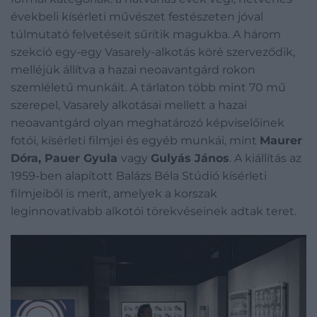
évekbeli kísérleti művészet festészeten jóval
túlmutató felvetéseit sűrítik magukba. A három
szekció egy-egy Vasarely-alkotás köré szerveződik,
melléjük állítva a hazai neoavantgárd rokon
szemléletű munkáit. A tárlaton több mint 70 mű
szerepel, Vasarely alkotásai mellett a hazai
neoavantgárd olyan meghatározó képviselőinek
fotói, kísérleti filmjei és egyéb munkái, mint
Maurer
Dóra, Pauer Gyula
vagy
Gulyás János
. A kiállítás az
1959-ben alapított Balázs Béla Stúdió kísérleti
filmjeiből is merít, amelyek a korszak
leginnovatívabb alkotói törekvéseinek adtak teret.