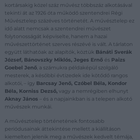
kortársakig közel száz művész többszáz alkotásával
tekinti át az 1926 óta működő szentendrei Régi
Művésztelep százéves történetét. A művésztelep ez
idő alatt nemcsak a szentendrei művészet
folytonosságát képviselte, hanem a hazai
művészettörténet szerves részévé is vált. A tárlaton
együtt láthatóak az alapítók, köztük
Bánáti Sverák
József, Bánovszky Miklós, Jeges Ernő
és
Paizs
Goebel Jenő
, a számukra példaképül szolgáló
mesterek, a későbbi évtizedek ide kötődő rangos
alkotói, – így
Barcsay Jenő, Czóbel Béla, Kondor
Béla, Korniss Dezső,
vagy a nemrégiben elhunyt
Aknay János
– és a napjainkban is a telepen alkotó
művészek munkái.
A művésztelep történetének fontosabb
periódusainak áttekintése mellett a kiállításon
kiemelten jelenik meg a művészek kedvelt témája,