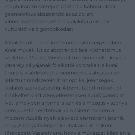
meghatározó szerepet játszott a háború utáni
geometrikus absztrakció és az op-art
kibontakozásában, és máig alakítja a vizuális
kultúráról való gondolkodást.
A kiállítás öt tematikus-kronologikus egységben –
Korai művek, Út az absztrakció felé, A kinetizmus
születése, Op-art, Művészet mindenkinek – követi
Vasarely pályájának fő alkotói korszakait: a korai,
figurális kísérletektől a geometrikus absztrakció
letisztult rendszerein át az optikai jelenségek
tudatos szerkesztéséig. A bemutatott művek jól
érzékeltetik azt a következetesen épülő gondolati
ívet, amelyben a forma, a szín és a mozgás viszonya
nem pusztán esztétikai kérdésként, hanem a
modern vizuális nyelv alapvető elemeként jelenik
meg. A látogató képet kaphat arról is, miként
törekedett Vasarely arra, hogy a művészet kilépjen a