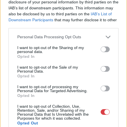
disclosure of your personal information by third parties on the
mellett bemutatja a legfrissebb alkotásokat is, így a
IAB’s list of downstream participants. This information may
kalligrafikus festményekre emlékeztető Floral-
also be disclosed by us to third parties on the
IAB’s List of
sorozatot és a bonyhádi zománcgyárban született,
Downstream Participants
that may further disclose it to other
eddig ki nem állított műveit is. Utóbbiak a művész
third parties.
visszatérését jelentik munkásságának egyik első
Personal Data Processing Opt Outs
színhelyére, hiszen a 60-as évek végén Majornak
jelentős szerepe volt a Bonyhádi Enemal Art
I want to opt-out of the Sharing of my
personal data.
Symposium elindításában. Újkeletű bonyhádi
Opted In
munkái, melyekben reliefekké alakítja a
zománcedényeket, különleges színátmeneteikkel is
I want to opt-out of the Sale of my
Personal Data.
magukra vonják szemlélőik figyelmét.
Opted In
I want to opt-out of processing my
Personal Data for Targeted Advertising.
Opted In
I want to opt-out of Collection, Use,
Retention, Sale, and/or Sharing of my
Personal Data that Is Unrelated with the
Purposes for which it was collected.
Opted Out