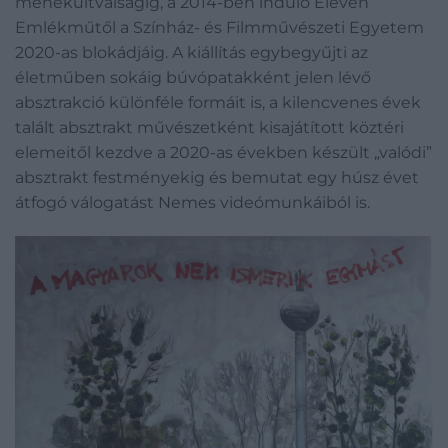
menekültválságig, a 2014-ben induló Eleven
Emlékműtől a Színház- és Filmművészeti Egyetem
2020-as blokádjáig. A kiállítás egybegyűjti az
életműben sokáig búvópatakként jelen lévő
absztrakció különféle formáit is, a kilencvenes évek
talált absztrakt művészetként kisajátított köztéri
elemeitől kezdve a 2020-as években készült „valódi”
absztrakt festményekig és bemutat egy húsz évet
átfogó válogatást Nemes videómunkáiból is.