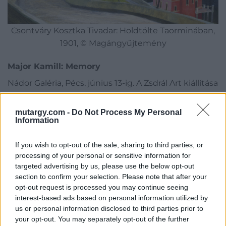
Csontváry Kosztka Tivadar: Holdtölte Taorminában,
1901, © Magángyűjtemény
Major Kamill: Memory
Nádor Galéria, Pécs, június 13-ig. A Zsdrál Art kiállítása
A több mint fél évszázada Franciaországban élő, de a
mutargy.com -
Do Not Process My Personal
hazai művészeti életben is aktívan jelenlévő, a múlt
Information
század 60-as éveinek végén
Lantos Ferenc
köréből
indult Major Kamill változatos technikájú
If you wish to opt-out of the sale, sharing to third parties, or
processing of your personal or sensitive information for
nonfiguratív munkáiban a kulturális és történeti
targeted advertising by us, please use the below opt-out
emlékezet kérdéskörét, az emberi kultúra
section to confirm your selection. Please note that after your
mulandóságát, az emlékezet határait vizsgálja. A
opt-out request is processed you may continue seeing
tárlat Major munkásságának különböző
interest-based ads based on personal information utilized by
periódusaiból válogat; a 70-es években, majd az
us or personal information disclosed to third parties prior to
your opt-out. You may separately opt-out of the further
azokat követő évtizedekben született művek