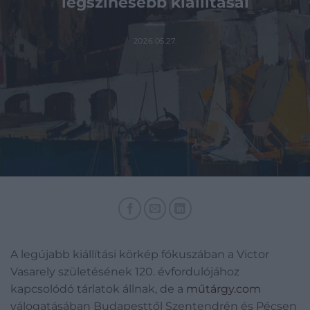
legszínesebb kiállításai
2026.05.27.
A legújabb kiállítási körkép fókuszában a Victor
Vasarely születésének 120. évfordulójához
kapcsolódó tárlatok állnak, de a
műtárgy.com
válogatásában Budapesttől Szentendrén és Pécsen