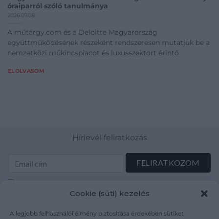
óraiparról szóló tanulmánya
2026.07.08.
A műtárgy.com és a Deloitte Magyarország
együttműködésének részeként rendszeresen mutatjuk be a
nemzetközi műkincspiacot és luxusszektort érintő
ELOLVASOM
Hírlevél feliratkozás
Elolvastam és elfogadom az Adatkezelési tájékoztatót:
Cookie (süti) kezelés
mutargy.com/adatkezelesi-tajekoztato/
A legjobb felhasználói élmény biztosítása érdekében sütiket