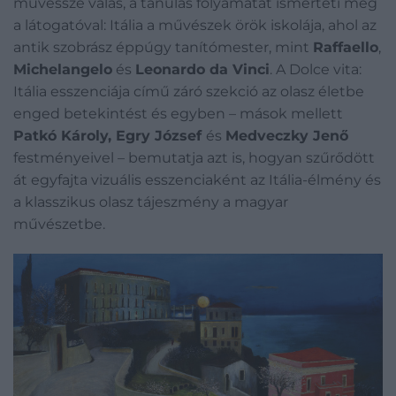
művésszé válás, a tanulás folyamatát ismerteti meg
a látogatóval: Itália a művészek örök iskolája, ahol az
antik szobrász éppúgy tanítómester, mint
Raffaello
,
Michelangelo
és
Leonardo da Vinci
. A Dolce vita:
Itália esszenciája című záró szekció az olasz életbe
enged betekintést és egyben – mások mellett
Patkó Károly, Egry József
és
Medveczky Jenő
festményeivel – bemutatja azt is, hogyan szűrődött
át egyfajta vizuális esszenciaként az Itália-élmény és
a klasszikus olasz tájeszmény a magyar
művészetbe.