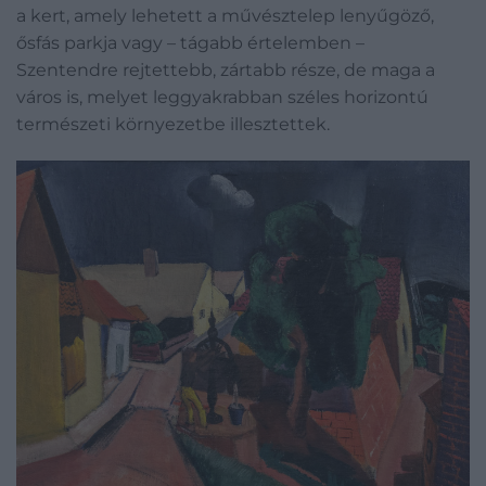
a kert, amely lehetett a művésztelep lenyűgöző,
ősfás parkja vagy – tágabb értelemben –
Szentendre rejtettebb, zártabb része, de maga a
város is, melyet leggyakrabban széles horizontú
természeti környezetbe illesztettek.