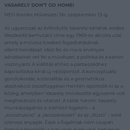
VASARELY DON’T GO HOME!
NEO Kortárs Művészeti Tér, szeptember 13-ig
Az ugyancsak az évfordulós Vasarely-tárlatok sorába
illeszkedő bemutató címe egy 1969-es akcióra utal,
amely a művész korabeli fogadtatásának
ellentmondásait idézi fel, és ma is érvényes
kérdéseket vet fel a művészet, a politika és a kánon
viszonyáról. A kiállítás ehhez a párbeszédhez
kapcsolódva kínál új nézőpontot. A konceptuális
gondolkodás, a szerialitás és a geometrikus
absztrakció összefüggései mentén rajzolódik ki az a
közeg, amelyben Vasarely művészete egyszerre volt
meghatározó és vitatott. A tárlat három, Vasarely
munkásságához is köthető fogalom – a
„konstrukció”, a „rácsszerkezet” és az „illúzió” – köré
szervezi anyagát. Ezek a fogalmak nem csupán
formai kategóriák: a hatvanas évek végi, hetvenes