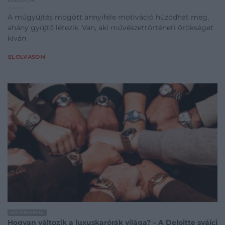
A műgyűjtés mögött annyiféle motiváció húzódhat meg,
ahány gyűjtő létezik. Van, aki művészettörténeti örökséget
kíván
ELOLVASOM
MŰTÁRGYPIAC
Hogyan változik a luxuskarórák világa? – A Deloitte svájci