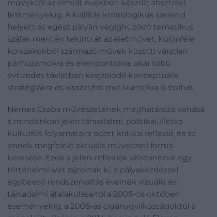
művektől az elmúlt években készült absztrakt
festményekig. A kiállítás kronologikus sorrend
helyett az egész pályán végighúzódó tematikus
szálak mentén tekinti át az életművet, különféle
korszakokból származó művek közötti váratlan
párhuzamokra és ellenpontokra, akár több
évtizedes távlatban kirajzolódó konceptuális
stratégiákra és visszatérő motívumokra is építve.
Nemes Csaba művészetének meghatározó vonása
a mindenkori jelen társadalmi, politikai, illetve
kulturális folyamataira adott kritikai reflexió, és az
ennek megfelelő aktuális művészeti forma
keresése. Ezek a jelen-reflexiók visszanézve egy
történelmi ívet rajzolnak ki, a pályakezdéssel
egybeeső rendszerváltás éveinek vizuális és
társadalmi átalakulásaitól a 2006-os októberi
eseményekig, a 2008-as cigánygyilkosságoktól a