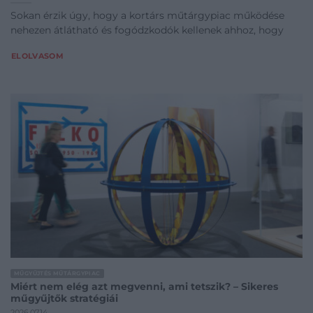
Sokan érzik úgy, hogy a kortárs műtárgypiac működése
nehezen átlátható és fogódzkodók kellenek ahhoz, hogy
ELOLVASOM
MŰGYŰJTÉS MŰTÁRGYPIAC
Miért nem elég azt megvenni, ami tetszik? – Sikeres
műgyűjtők stratégiái
2026.07.14.