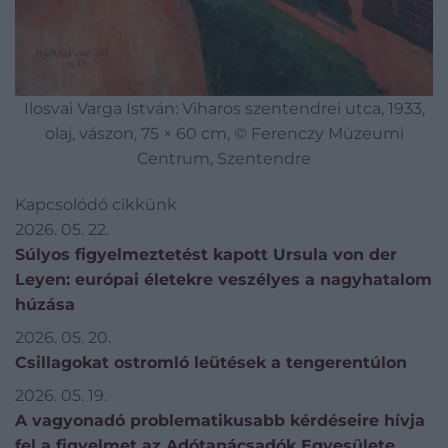
Ilosvai Varga István: Viharos szentendrei utca, 1933,
olaj, vászon, 75 × 60 cm, © Ferenczy Múzeumi
Centrum, Szentendre
Kapcsolódó cikkünk
2026. 05. 22.
Súlyos figyelmeztetést kapott Ursula von der
Leyen: európai életekre veszélyes a nagyhatalom
húzása
2026. 05. 20.
Csillagokat ostromló leütések a tengerentúlon
2026. 05. 19.
A vagyonadó problematikusabb kérdéseire hívja
fel a figyelmet az Adótanácsadók Egyesülete