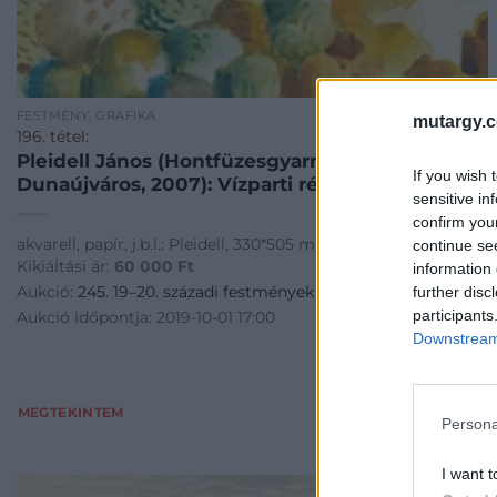
FESTMÉNY, GRAFIKA
mutargy.
196. tétel:
Pleidell János (Hontfüzesgyarmat, 1915 –
If you wish 
Dunaújváros, 2007): Vízparti részlet
sensitive in
confirm you
akvarell, papír, j.b.l.: Pleidell, 330*505 mm,
continue se
Kikiáltási ár:
60 000
Ft
information 
Aukció:
245. 19–20. századi festmények és bútorok
further disc
participants
Aukció időpontja: 2019-10-01 17:00
Downstream 
MEGTEKINTEM
Persona
I want t