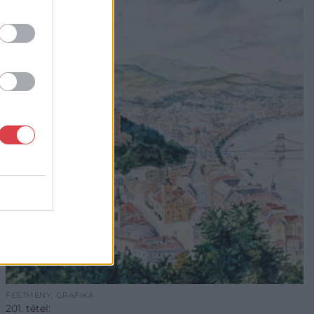
FESTMÉNY, GRAFIKA
201. tétel: