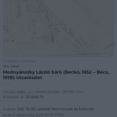
FESTMÉNY, GRAFIKA
194. tétel:
Mednyánszky László báró (Beckó, 1852 – Bécs,
1919): Utcarészlet
ceruza, papír, j.j.l.: Mednyánszky, 125*190 mm,
Kikiáltási ár:
32 000
Ft
Aukció:
245. 19–20. századi festmények és bútorok
Aukció időpontja: 2019-10-01 17:00