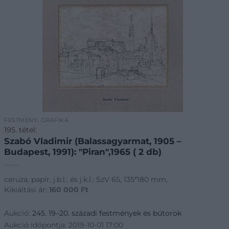
FESTMÉNY, GRAFIKA
195. tétel:
Szabó Vladimir (Balassagyarmat, 1905 –
Budapest, 1991): "Piran",1965 ( 2 db)
ceruza, papír, j.b.l.: és j.k.l.: SzV 65, 135*180 mm,
Kikiáltási ár:
160 000
Ft
Aukció:
245. 19–20. századi festmények és bútorok
Aukció időpontja: 2019-10-01 17:00