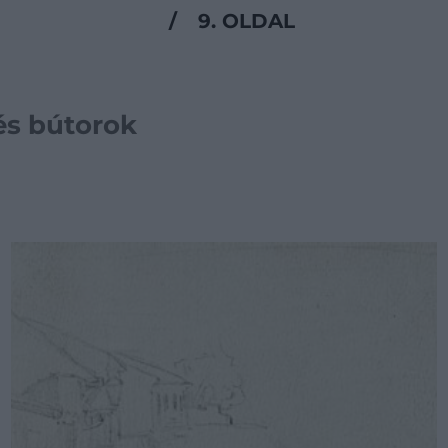
/
9. OLDAL
és bútorok