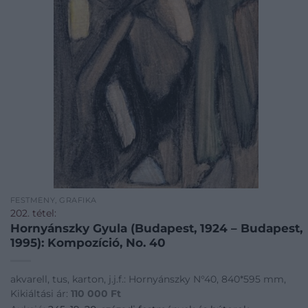
FESTMÉNY, GRAFIKA
202. tétel:
Hornyánszky Gyula (Budapest, 1924 – Budapest,
1995): Kompozíció, No. 40
akvarell, tus, karton, j.j.f.: Hornyánszky N°40, 840*595 mm,
Kikiáltási ár:
110 000
Ft