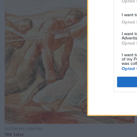
Opted 
I want t
Opted 
I want 
Advertis
Opted 
I want t
of my P
was col
Opted 
FESTMÉNY, GRAFIKA
199. tétel: