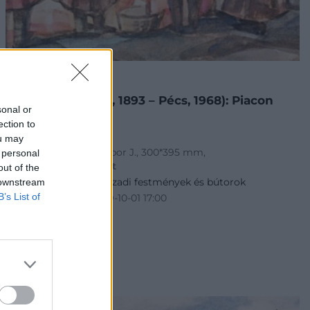
FESTMÉNY, GRAFIKA
198. tétel:
Gábor Jenő (Pécs, 1893 – Pécs, 1968): Piacon
sonal or
ection to
ou may
akvarell, papír, j.j.l.: Gábor J., 300*395 mm,
 personal
Kikiáltási ár:
48 000
Ft
out of the
Aukció:
245. 19–20. századi festmények és bútorok
 downstream
B’s List of
Aukció időpontja: 2019-10-01 17:00
MEGTEKINTEM