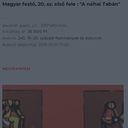
Magyar festő, 20. sz. első fele : "A néhai Tabán"
akvarell, papír, j.n. , 370*490 mm,
Kikiáltási ár:
36 000
Ft
Aukció:
245. 19–20. századi festmények és bútorok
Aukció időpontja: 2019-10-01 17:00
MEGTEKINTEM