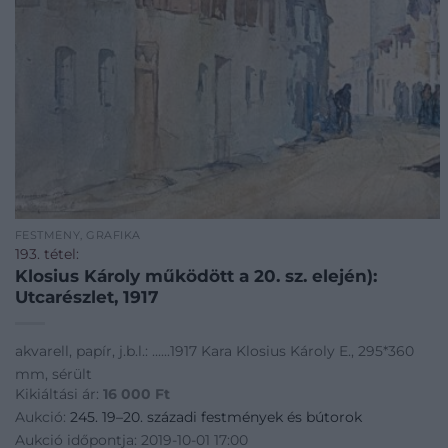
FESTMÉNY, GRAFIKA
193. tétel:
Klosius Károly működött a 20. sz. elején):
Utcarészlet, 1917
akvarell, papír, j.b.l.: ......1917 Kara Klosius Károly E., 295*360
mm, sérült
Kikiáltási ár:
16 000
Ft
Aukció:
245. 19–20. századi festmények és bútorok
Aukció időpontja: 2019-10-01 17:00