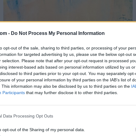
FESTMÉNY, GRAFIKA
com -
Do Not Process My Personal Information
197. tétel:
Bene Géza (Csáca, 1900 – Budapest, 1960):
to opt-out of the sale, sharing to third parties, or processing of your per
Hazafelé, 1927
formation for targeted advertising by us, please use the below opt-out s
r selection. Please note that after your opt-out request is processed y
pasztell, papír, j.j.l.: Bene Géza 927, 40*51 cm,
eing interest-based ads based on personal information utilized by us or
Kikiáltási ár:
160 000
Ft
disclosed to third parties prior to your opt-out. You may separately opt-
Aukció:
245. 19–20. századi festmények és bútorok
losure of your personal information by third parties on the IAB’s list of
. This information may also be disclosed by us to third parties on the
IA
Aukció időpontja: 2019-10-01 17:00
Participants
that may further disclose it to other third parties.
MEGTEKINTEM
l Data Processing Opt Outs
o opt-out of the Sharing of my personal data.