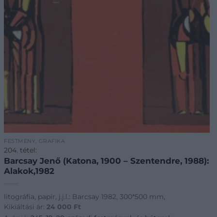
FESTMÉNY, GRAFIKA
204. tétel:
Barcsay Jenő (Katona, 1900 – Szentendre, 1988):
Alakok,1982
litográfia, papír, j.j.l.: Barcsay 1982, 300*500 mm,
Kikiáltási ár:
24 000
Ft