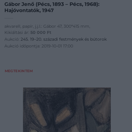
Gábor Jenő (Pécs, 1893 – Pécs, 1968):
Hajóvontatók, 1947
akvarell, papír, j.j.l.: Gábor 47, 300*415 mm,
Kikiáltási ár:
50 000
Ft
Aukció:
245. 19–20. századi festmények és bútorok
Aukció időpontja: 2019-10-01 17:00
MEGTEKINTEM