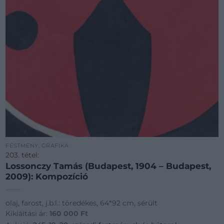
FESTMÉNY, GRAFIKA
203. tétel:
Lossonczy Tamás (Budapest, 1904 – Budapest,
2009): Kompozíció
olaj, farost, j.b.l.: töredékes, 64*92 cm, sérült
Kikiáltási ár:
160 000
Ft