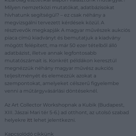
Milyen nemzetközi mutatókat, adatbázisokat
hívhatunk segítségül? – ez csak néhány a
megvizsgálni tervezett kérdések közül. A
résztvevők megkapják A magyar művészek aukciós
piaca című kiadványt és bemutatjuk a kiadvány
mögött felépített, ma már 50 ezer tételből álló
adatbázist, illetve annak legfontosabb
mutatószámait is. Konkrét példákon keresztül
megnézzük néhány magyar művész aukciós
teljesítményét és elemezzük azokat a
szempontokat, amelyeket célszerű figyelembe
venni a műtárgyvásárlási döntéseknél.
Az Art Collector Workshopnak a Kubik (Budapest,
XIII. Jászai Mari tér 5-6.) ad otthont, az utolsó szabad
helyekre
itt
lehet jelentkezni.
Kapcsolódó cikkünk