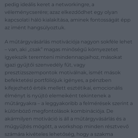
pedig ideális keret a networkingre, a
véleménycserére; azaz elkezdődhet egy olyan
kapcsolati háló kialakítása, aminek fontosságát épp
az imént hangsúlyoztuk.
A műtárgyvásárlás motivációja nagyon sokféle lehet
– van, aki „csak” magas minőségű környezetet
igyekszik teremteni mindennapjaihoz, másokat
igazi gyűjtői szenvedély fűt, vagy
presztizsszempontok motiválnak, ismét mások
befektetési portfóliójuk igényes, a pénzben
kifejezhető érték mellett esztétikai, emocionális
élményt is nyújtó elemeiként tekintenek a
műtárgyakra – a leggyakoribb a felmérések szerint a
különböző megfontolások kombinációja. De
akármilyen motiváció is áll a műtárgyvásárlás és a
műgyűjtés mögött, a workshop minden résztvevő
számára kivételes lehetőség, hogy a szakma