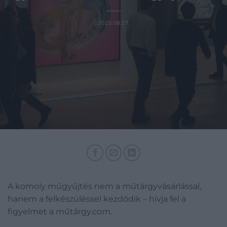
2025.08.27.
A komoly műgyűjtés nem a műtárgyvásárlással,
hanem a felkészüléssel kezdődik – hívja fel a
figyelmet a műtárgy.com.