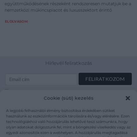
együttműködésének részeként rendszeresen mutatjuk be a
nemzetközi műkincspiacot és luxusszektort érintő
ELOLVASOM
Hírlevél feliratkozás
Elolvastam és elfogadom az Adatkezelési tájékoztatót:
Cookie (süti) kezelés
mutargy.com/adatkezelesi-tajekoztato/
A legjobb felhasználói élmény biztosítása érdekében sütiket
Rólunk
Áraink
használunk az eszközinformációk tárolására és/vagy elérésére. Ezen
technológiákhoz való hozzájárulás lehetővé teszi számunkra, hogy
Médiaajánlat
ÁSZF
olyan adatokat dolgozzunk fel, mint a böngészési viselkedés vagy az
Karrier
Adatvédelem
egyedi azonosítók ezen a webhelyen. A hozzájárulás megtagadása