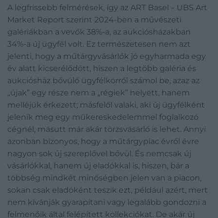
A legfrissebb felmérések, így az ART Basel – UBS Art
Market Report szerint 2024-ben a művészeti
galériákban a vevők 38%-a, az aukciósházakban
34%-a új ügyfél volt. Ez természetesen nem azt
jelenti, hogy a műtárgyvásárlók jó egyharmada egy
év alatt kicserélődött, hiszen a legtöbb galéria és
aukciósház bővülő ügyfélkörről számol be, azaz az
„újak” egy része nem a „régiek” helyett, hanem
melléjük érkezett; másfelől valaki, aki új ügyfélként
jelenik meg egy műkereskedelemmel foglalkozó
cégnél, másutt már akár törzsvásárló is lehet. Annyi
azonban bizonyos, hogy a műtárgypiac évről évre
nagyon sok új szereplővel bővül. És nemcsak új
vásárlókkal, hanem új eladókkal is, hiszen, bár a
többség mindkét minőségben jelen van a piacon,
sokan csak eladóként teszik ezt, például azért, mert
nem kívánják gyarapítani vagy legalább gondozni a
felmenőik által felépített kollekciókat. De akár új