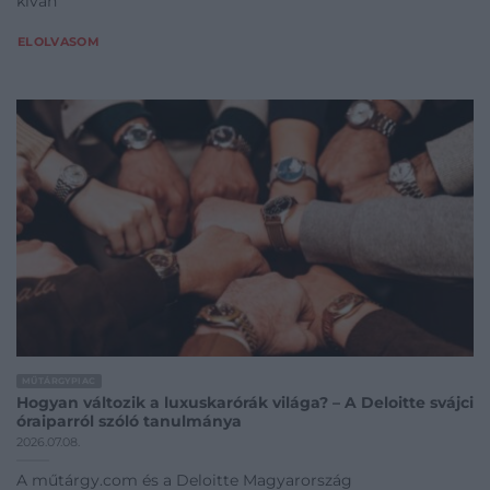
kíván
ELOLVASOM
MŰTÁRGYPIAC
Hogyan változik a luxuskarórák világa? – A Deloitte svájci
óraiparról szóló tanulmánya
2026.07.08.
A műtárgy.com és a Deloitte Magyarország