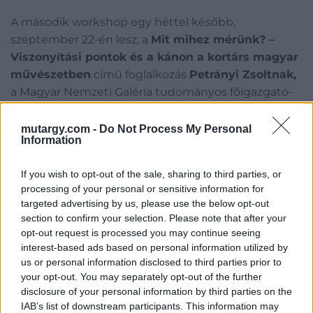
A második workshop egy héttel később,
szeptember 22-én lesz; a
Mit mihez mérünk? –
Viszonyítási pontok és a kánon a kortárs magyar
művészetben
című foglalkozás
Petrányi Zsoltnak,
a Magyar Nemzeti Galéria tudományos főigazgató-
helyettesének vezetésével annak a minden gyűjtőt
és befektetőt foglalkoztató kérdésnek a
mutargy.com -
Do Not Process My Personal
Information
megértéséhez segít közelebb kerülni, hogy hogyan
alakul ki a művészetben az értékek (és a művészek)
If you wish to opt-out of the sale, sharing to third parties, or
hierarchiája, ki miért lesz elfogadottabb és hogyan
processing of your personal or sensitive information for
hat ez a műtárgypiacra. E hierarchia alakulásában,
targeted advertising by us, please use the below opt-out
globális színtérről lévén szó, nagyon fontos a
section to confirm your selection. Please note that after your
nemzetközi szereplés, ezért ennek hatásairól is szót
opt-out request is processed you may continue seeing
interest-based ads based on personal information utilized by
ejtünk.
us or personal information disclosed to third parties prior to
your opt-out. You may separately opt-out of the further
A workshop első foglalkozásain szerzett ismeretek
disclosure of your personal information by third parties on the
máris jól hasznosíthatóak lesznek szeptember 26-
IAB’s list of downstream participants. This information may