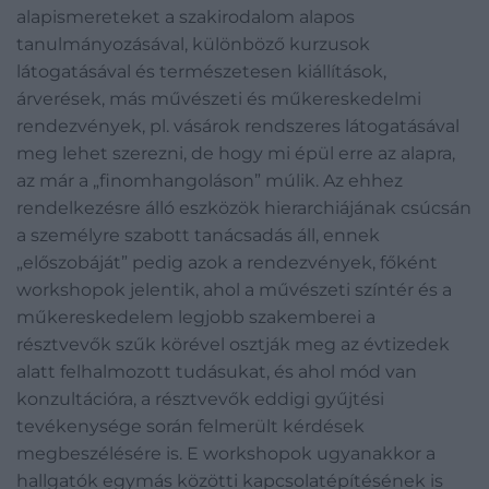
alapismereteket a szakirodalom alapos
tanulmányozásával, különböző kurzusok
látogatásával és természetesen kiállítások,
árverések, más művészeti és műkereskedelmi
rendezvények, pl. vásárok rendszeres látogatásával
meg lehet szerezni, de hogy mi épül erre az alapra,
az már a „finomhangoláson” múlik. Az ehhez
rendelkezésre álló eszközök hierarchiájának csúcsán
a személyre szabott tanácsadás áll, ennek
„előszobáját” pedig azok a rendezvények, főként
workshopok jelentik, ahol a művészeti színtér és a
műkereskedelem legjobb szakemberei a
résztvevők szűk körével osztják meg az évtizedek
alatt felhalmozott tudásukat, és ahol mód van
konzultációra, a résztvevők eddigi gyűjtési
tevékenysége során felmerült kérdések
megbeszélésére is. E workshopok ugyanakkor a
hallgatók egymás közötti kapcsolatépítésének is