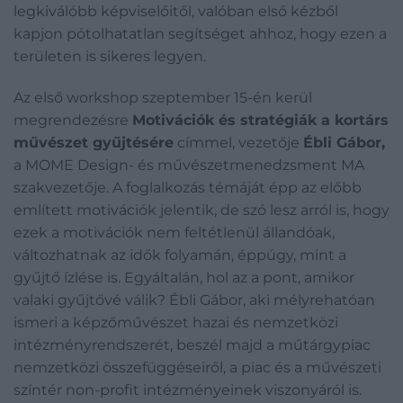
legkiválóbb képviselőitől, valóban első kézből
kapjon pótolhatatlan segítséget ahhoz, hogy ezen a
területen is sikeres legyen.
Az első workshop szeptember 15-én kerül
megrendezésre
Motivációk és stratégiák a kortárs
művészet gyűjtésére
címmel, vezetője
Ébli Gábor,
a MOME Design- és művészetmenedzsment MA
szakvezetője. A foglalkozás témáját épp az előbb
említett motivációk jelentik, de szó lesz arról is, hogy
ezek a motivációk nem feltétlenül állandóak,
változhatnak az idők folyamán, éppúgy, mint a
gyűjtő ízlése is. Egyáltalán, hol az a pont, amikor
valaki gyűjtővé válik? Ébli Gábor, aki mélyrehatóan
ismeri a képzőművészet hazai és nemzetközi
intézményrendszerét, beszél majd a műtárgypiac
nemzetközi összefüggéseiről, a piac és a művészeti
színtér non-profit intézményeinek viszonyáról is.