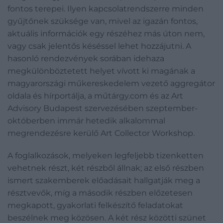
fontos terepei. Ilyen kapcsolatrendszerre minden
gyűjtőnek szüksége van, mivel az igazán fontos,
aktuális információk egy részéhez más úton nem,
vagy csak jelentős késéssel lehet hozzájutni. A
hasonló rendezvények sorában idehaza
megkülönböztetett helyet vívott ki magának a
magyarországi műkereskedelem vezető aggregátor
oldala és hírportálja, a műtárgy.com és az Art
Advisory Budapest szervezésében szeptember-
októberben immár hetedik alkalommal
megrendezésre kerülő Art Collector Workshop.
A foglalkozások, melyeken legfeljebb tizenketten
vehetnek részt, két részből állnak; az első részben
ismert szakemberek előadásait hallgatják meg a
résztvevők, míg a második részben előzetesen
megkapott, gyakorlati felkészítő feladatokat
beszélnek meg közösen. A két rész közötti szünet