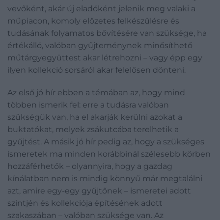
vevőként, akár új eladóként jelenik meg valaki a
műpiacon, komoly előzetes felkészülésre és
tudásának folyamatos bővítésére van szüksége, ha
értékálló, valóban gyűjteménynek minősíthető
műtárgyegyüttest akar létrehozni – vagy épp egy
ilyen kollekció sorsáról akar felelősen dönteni.
Az első jó hír ebben a témában az, hogy mind
többen ismerik fel: erre a tudásra valóban
szükségük van, ha el akarják kerülni azokat a
buktatókat, melyek zsákutcába terelhetik a
gyűjtést. A másik jó hír pedig az, hogy a szükséges
ismeretek ma minden korábbinál szélesebb körben
hozzáférhetők – olyannyira, hogy a gazdag
kínálatban nem is mindig könnyű már megtalálni
azt, amire egy-egy gyűjtőnek – ismeretei adott
szintjén és kollekciója építésének adott
szakaszában – valóban szüksége van. Az