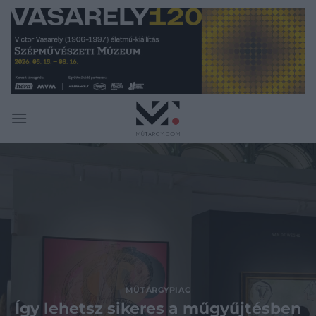
Skip
to
content
MŰTÁRGYPIAC
Így lehetsz sikeres a műgyűjtésben