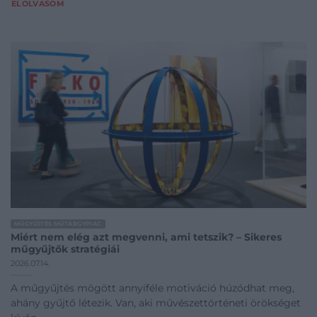
ELOLVASOM
MŰGYŰJTÉS MŰTÁRGYPIAC
Miért nem elég azt megvenni, ami tetszik? – Sikeres
műgyűjtők stratégiái
2026.07.14.
A műgyűjtés mögött annyiféle motiváció húzódhat meg,
ahány gyűjtő létezik. Van, aki művészettörténeti örökséget