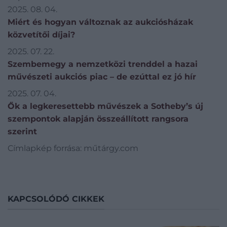
2025. 08. 04.
Miért és hogyan változnak az aukciósházak
közvetítői díjai?
2025. 07. 22.
Szembemegy a nemzetközi trenddel a hazai
művészeti aukciós piac – de ezúttal ez jó hír
2025. 07. 04.
Ők a legkeresettebb művészek a Sotheby’s új
szempontok alapján összeállított rangsora
szerint
Címlapkép forrása: műtárgy.com
KAPCSOLÓDÓ CIKKEK