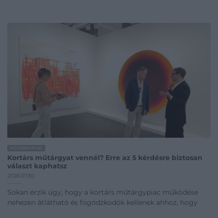
MŰTÁRGYPIAC
Kortárs műtárgyat vennél? Erre az 5 kérdésre biztosan
választ kaphatsz
2026.07.30.
Sokan érzik úgy, hogy a kortárs műtárgypiac működése
nehezen átlátható és fogódzkodók kellenek ahhoz, hogy