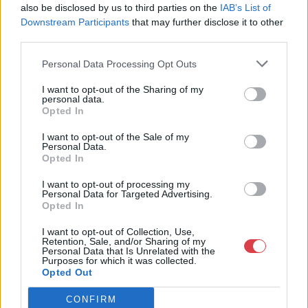
án, amikor a résztvevők ellátogatnak a
Budapest
also be disclosed by us to third parties on the
IAB’s List of
Contemporary
kortárs képzőművészeti vásárra,
Downstream Participants
that may further disclose it to other
mely vezető galériák együttműködésével a kortárs
third parties.
képzőművészet hazánkban és nemzetközileg is
Personal Data Processing Opt Outs
elismert alkotóinak munkáit mutatja be. A vezetett
programon a résztvevők a legjelentősebb magyar
I want to opt-out of the Sharing of my
personal data.
művészek és a legígéretesebb fiatal tehetségek
Opted In
alkotásain keresztül ismerkedhetünk meg a hazai
I want to opt-out of the Sale of my
kortárs művészeti szcéna uralkodó tendenciáival és
Personal Data.
a hazai piac meghatározó képviselőivel.
Opted In
I want to opt-out of processing my
A szeptember 29-i workshopon az egyik
Personal Data for Targeted Advertising.
legismertebb kortárs gyűjtő,
Spengler Katalin
avat
Opted In
be a gyűjteményépítés rejtelmeibe
Te mit
I want to opt-out of Collection, Use,
választanál? – Kérdések és döntések a kortárs
Retention, Sale, and/or Sharing of my
Personal Data that Is Unrelated with the
műgyűjtésben
címmel. Már az első – vagy egyetlen
Purposes for which it was collected.
Opted Out
– műtárgy megvásárlása is számtalan kérdést vet
fel. Hogyan válasszunk, és az első műtárgyak
CONFIRM