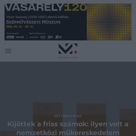
Skip
to
content
MŰTÁRGYPIAC
Kijöttek a friss számok: ilyen volt a
nemzetközi műkereskedelem