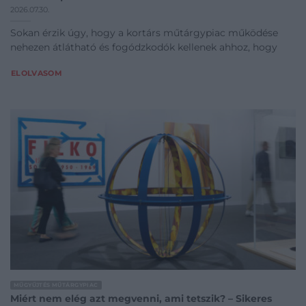
2026.07.30.
Sokan érzik úgy, hogy a kortárs műtárgypiac működése
nehezen átlátható és fogódzkodók kellenek ahhoz, hogy
ELOLVASOM
MŰGYŰJTÉS MŰTÁRGYPIAC
Miért nem elég azt megvenni, ami tetszik? – Sikeres