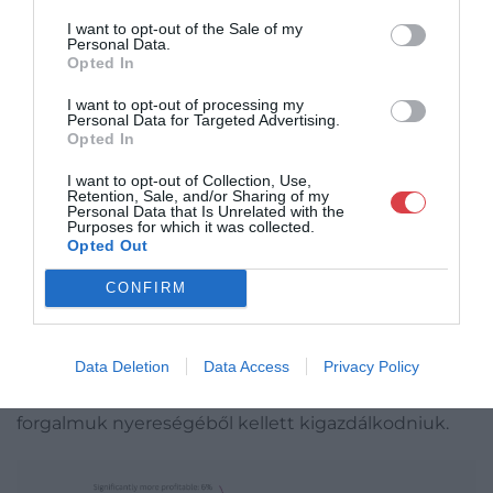
I want to opt-out of the Sale of my
Personal Data.
Opted In
I want to opt-out of processing my
Personal Data for Targeted Advertising.
Art Fair Sales by Dealer Turnover. Forrás: The Art
Opted In
Basel & UBS Art Market Report 2025
I want to opt-out of Collection, Use,
Retention, Sale, and/or Sharing of my
A jelentéshez készült felmérésben a galériák és a
Personal Data that Is Unrelated with the
Purposes for which it was collected.
vásárok is súlyos gondként jelölték meg a költségek
Opted Out
növekedését. A működési költségek legalább 10%-
kal voltak magasabbak, mint egy évvel korábban;
CONFIRM
különösen jelentősen, 15%-kal nőttek a szállítási
költségek. A vásárok a saját növekvő költségeik
Data Deletion
Data Access
Privacy Policy
kompenzálására átlagosan 16%-kal emelték a
standbérleti díjakat, amiket a galériáknak csökkenő
forgalmuk nyereségéből kellett kigazdálkodniuk.