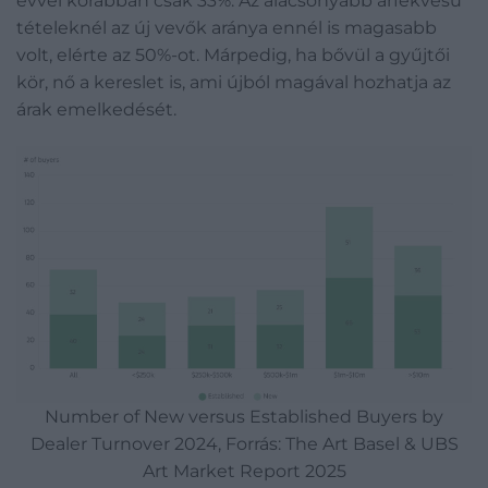
évvel korábban csak 33%. Az alacsonyabb árfekvésű
tételeknél az új vevők aránya ennél is magasabb
volt, elérte az 50%-ot. Márpedig, ha bővül a gyűjtői
kör, nő a kereslet is, ami újból magával hozhatja az
árak emelkedését.
Number of New versus Established Buyers by
Dealer Turnover 2024, Forrás: The Art Basel & UBS
Art Market Report 2025