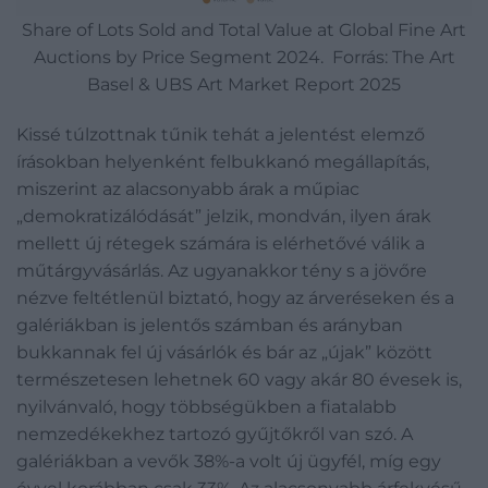
Share of Lots Sold and Total Value at Global Fine Art
Auctions by Price Segment 2024. Forrás: The Art
Basel & UBS Art Market Report 2025
Kissé túlzottnak tűnik tehát a jelentést elemző
írásokban helyenként felbukkanó megállapítás,
miszerint az alacsonyabb árak a műpiac
„demokratizálódását” jelzik, mondván, ilyen árak
mellett új rétegek számára is elérhetővé válik a
műtárgyvásárlás. Az ugyanakkor tény s a jövőre
nézve feltétlenül biztató, hogy az árveréseken és a
galériákban is jelentős számban és arányban
bukkannak fel új vásárlók és bár az „újak” között
természetesen lehetnek 60 vagy akár 80 évesek is,
nyilvánvaló, hogy többségükben a fiatalabb
nemzedékekhez tartozó gyűjtőkről van szó. A
galériákban a vevők 38%-a volt új ügyfél, míg egy