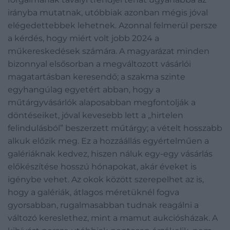
irányba mutatnak, utóbbiak azonban mégis jóval
elégedettebbek lehetnek. Azonnal felmerül persze
a kérdés, hogy miért volt jobb 2024 a
műkereskedések számára. A magyarázat minden
bizonnyal elsősorban a megváltozott vásárlói
magatartásban keresendő; a szakma szinte
egyhangúlag egyetért abban, hogy a
műtárgyvásárlók alaposabban megfontolják a
döntéseiket, jóval kevesebb lett a „hirtelen
felindulásból” beszerzett műtárgy; a vételt hosszabb
alkuk előzik meg. Ez a hozzáállás egyértelműen a
galériáknak kedvez, hiszen náluk egy-egy vásárlás
előkészítése hosszú hónapokat, akár éveket is
igénybe vehet. Az okok között szerepelhet az is,
hogy a galériák, átlagos méretüknél fogva
gyorsabban, rugalmasabban tudnak reagálni a
változó kereslethez, mint a mamut aukciósházak. A