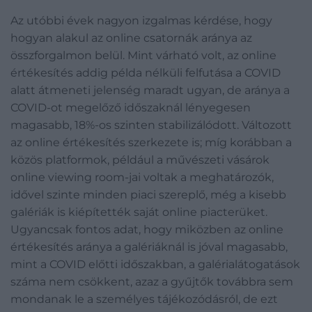
Az utóbbi évek nagyon izgalmas kérdése, hogy
hogyan alakul az online csatornák aránya az
összforgalmon belül. Mint várható volt, az online
értékesítés addig példa nélküli felfutása a COVID
alatt átmeneti jelenség maradt ugyan, de aránya a
COVID-ot megelőző időszaknál lényegesen
magasabb, 18%-os szinten stabilizálódott. Változott
az online értékesítés szerkezete is; míg korábban a
közös platformok, például a művészeti vásárok
online viewing room-jai voltak a meghatározók,
idővel szinte minden piaci szereplő, még a kisebb
galériák is kiépítették saját online piacterüket.
Ugyancsak fontos adat, hogy miközben az online
értékesítés aránya a galériáknál is jóval magasabb,
mint a COVID előtti időszakban, a galérialátogatások
száma nem csökkent, azaz a gyűjtők továbbra sem
mondanak le a személyes tájékozódásról, de ezt