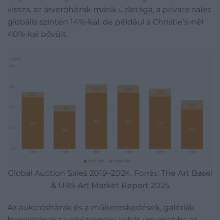
vissza, az árverőházak másik üzletága, a private sales
globális szinten 14%-kal, de például a Christie’s-nél
40%-kal bővült.
Global Auction Sales 2019–2024. Forrás: The Art Basel
& UBS Art Market Report 2025
Az aukciósházak és a műkereskedések, galériák
forgalmának tavalyi trendjei tehát ugyanabba az