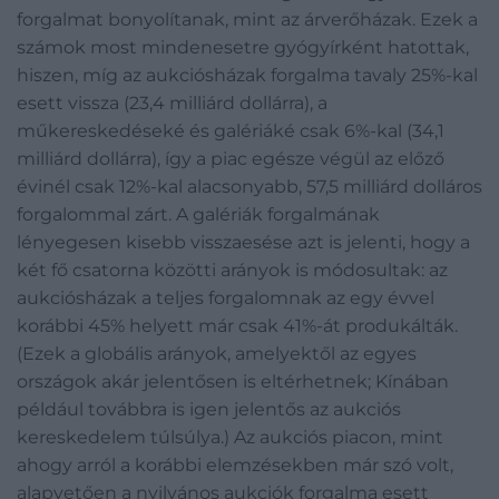
forgalmat bonyolítanak, mint az árverőházak. Ezek a
számok most mindenesetre gyógyírként hatottak,
hiszen, míg az aukciósházak forgalma tavaly 25%-kal
esett vissza (23,4 milliárd dollárra), a
műkereskedéseké és galériáké csak 6%-kal (34,1
milliárd dollárra), így a piac egésze végül az előző
évinél csak 12%-kal alacsonyabb, 57,5 milliárd dolláros
forgalommal zárt. A galériák forgalmának
lényegesen kisebb visszaesése azt is jelenti, hogy a
két fő csatorna közötti arányok is módosultak: az
aukciósházak a teljes forgalomnak az egy évvel
korábbi 45% helyett már csak 41%-át produkálták.
(Ezek a globális arányok, amelyektől az egyes
országok akár jelentősen is eltérhetnek; Kínában
például továbbra is igen jelentős az aukciós
kereskedelem túlsúlya.) Az aukciós piacon, mint
ahogy arról a korábbi elemzésekben már szó volt,
alapvetően a nyilvános aukciók forgalma esett