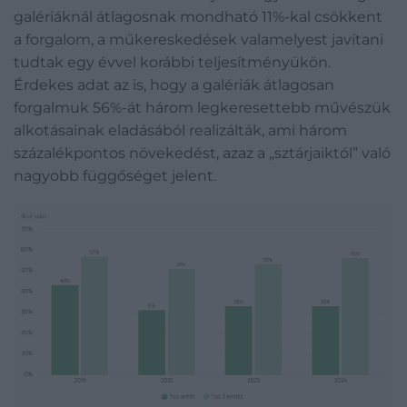
galériáknál átlagosnak mondható 11%-kal csökkent
a forgalom, a műkereskedések valamelyest javítani
tudtak egy évvel korábbi teljesítményükön.
Érdekes adat az is, hogy a galériák átlagosan
forgalmuk 56%-át három legkeresettebb művészük
alkotásainak eladásából realizálták, ami három
százalékpontos növekedést, azaz a „sztárjaiktól” való
nagyobb függőséget jelent.