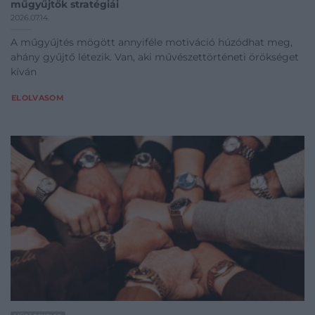
műgyűjtők stratégiái
2026.07.14.
A műgyűjtés mögött annyiféle motiváció húzódhat meg,
ahány gyűjtő létezik. Van, aki művészettörténeti örökséget
kíván
ELOLVASOM