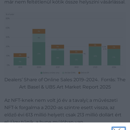
már nem feltétlenül kötik össze helyszíni vásárlással.
Dealers’ Share of Online Sales 2019–2024. Forrás: The
Art Basel & UBS Art Market Report 2025
Az NFT-knek nem volt jó év a tavalyi; a művészeti
NFT-k forgalma a 2020-as szintre esett vissza, az
előző évi 613 millió helyett csak 213 millió dollárt ért
el. Úgy tűnik, a hype múlóban van…