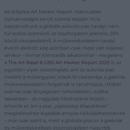
Az Artprice Art Market Report márciusban
nyilvánosságra került számai alapján mi is
beszámoltunk a globális aukciós piac tavalyi, nem
túl acélos számairól, az összforgalom jelentős, 25%
körüli visszaeséséről. A műkereskedelem tavalyi
évéről alkotott kép azonban csak most vált teljessé,
amikor – immár kilencedik alkalommal – megjelent
a
The Art Basel & UBS Art Market Report 2025
is, az
egyetlen olyan összefoglaló, ami az aukciós piac
mellett a műtárgypiac másik fő csatornája, a galériás
műkereskedelem forgalmát is tartalmazza. Utóbbi
számai csak lényegesen nehezebben, ezáltal
lassabban – és nagyobb hibahatárok között –
érhetők el, ám a piac „egészségi állapotának”
megítéléséhez legalább annyira nélkülözhetetlenek
– már csak azért is, mert a globális piacon a galériák
és műkereskedések összességében nagyobb