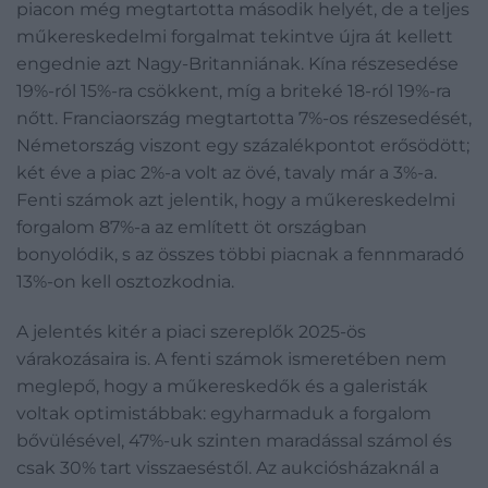
piacon még megtartotta második helyét, de a teljes
műkereskedelmi forgalmat tekintve újra át kellett
engednie azt Nagy-Britanniának. Kína részesedése
19%-ról 15%-ra csökkent, míg a briteké 18-ról 19%-ra
nőtt. Franciaország megtartotta 7%-os részesedését,
Németország viszont egy százalékpontot erősödött;
két éve a piac 2%-a volt az övé, tavaly már a 3%-a.
Fenti számok azt jelentik, hogy a műkereskedelmi
forgalom 87%-a az említett öt országban
bonyolódik, s az összes többi piacnak a fennmaradó
13%-on kell osztozkodnia.
A jelentés kitér a piaci szereplők 2025-ös
várakozásaira is. A fenti számok ismeretében nem
meglepő, hogy a műkereskedők és a galeristák
voltak optimistábbak: egyharmaduk a forgalom
bővülésével, 47%-uk szinten maradással számol és
csak 30% tart visszaeséstől. Az aukciósházaknál a