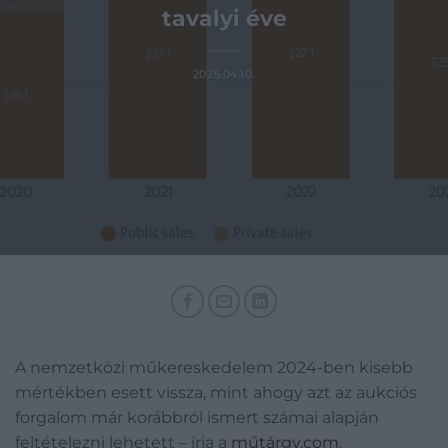
tavalyi éve
2025.04.10.
A nemzetközi műkereskedelem 2024-ben kisebb
mértékben esett vissza, mint ahogy azt az aukciós
forgalom már korábbról ismert számai alapján
feltételezni lehetett – írja a
műtárgy.com
.