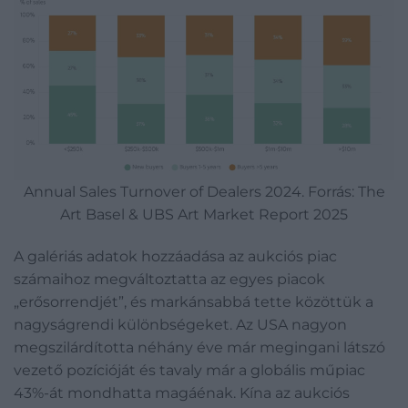
Annual Sales Turnover of Dealers 2024. Forrás: The
Art Basel & UBS Art Market Report 2025
A galériás adatok hozzáadása az aukciós piac
számaihoz megváltoztatta az egyes piacok
„erősorrendjét”, és markánsabbá tette közöttük a
nagyságrendi különbségeket. Az USA nagyon
megszilárdította néhány éve már megingani látszó
vezető pozícióját és tavaly már a globális műpiac
43%-át mondhatta magáénak. Kína az aukciós