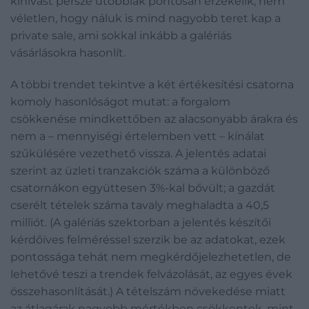
kihívást persze utóbbiak pontosan érzékelik, nem
véletlen, hogy náluk is mind nagyobb teret kap a
private sale, ami sokkal inkább a galériás
vásárlásokra hasonlít.
A többi trendet tekintve a két értékesítési csatorna
komoly hasonlóságot mutat: a forgalom
csökkenése mindkettőben az alacsonyabb árakra és
nem a – mennyiségi értelemben vett – kínálat
szűkülésére vezethető vissza. A jelentés adatai
szerint az üzleti tranzakciók száma a különböző
csatornákon együttesen 3%-kal bővült; a gazdát
cserélt tételek száma tavaly meghaladta a 40,5
milliót. (A galériás szektorban a jelentés készítői
kérdőíves felméréssel szerzik be az adatokat, ezek
pontossága tehát nem megkérdőjelezhetetlen, de
lehetővé teszi a trendek felvázolását, az egyes évek
összehasonlítását.) A tételszám növekedése miatt
az átlagárak nagyobb mértékben csökkentek, mint