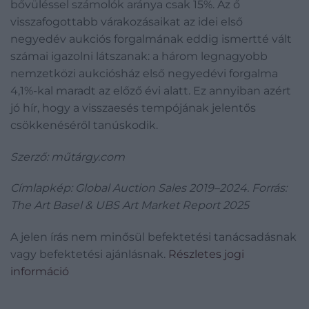
bővüléssel számolók aránya csak 15%. Az ő
visszafogottabb várakozásaikat az idei első
negyedév aukciós forgalmának eddig ismertté vált
számai igazolni látszanak: a három legnagyobb
nemzetközi aukciósház első negyedévi forgalma
4,1%-kal maradt az előző évi alatt. Ez annyiban azért
jó hír, hogy a visszaesés tempójának jelentős
csökkenéséről tanúskodik.
Szerző: műtárgy.com
Címlapkép: Global Auction Sales 2019–2024. Forrás:
The Art Basel & UBS Art Market Report 2025
A jelen írás nem minősül befektetési tanácsadásnak
vagy befektetési ajánlásnak.
Részletes jogi
információ