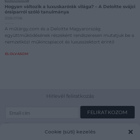
MŰTÁRGYPIAC
Hogyan változik a luxuskarórák világa? – A Deloitte svájci
óraiparról szóló tanulmánya
2026.07.08.
A műtárgy.com és a Deloitte Magyarország
együttműködésének részeként rendszeresen mutatjuk be a
nemzetközi műkincspiacot és luxusszektort érintő
ELOLVASOM
Hírlevél feliratkozás
Elolvastam és elfogadom az Adatkezelési tájékoztatót:
Cookie (süti) kezelés
mutargy.com/adatkezelesi-tajekoztato/