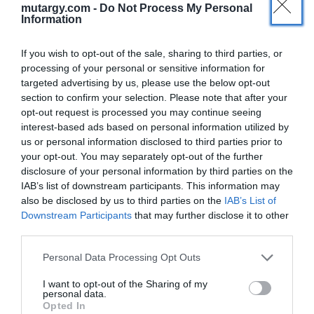
mutargy.com -
Do Not Process My Personal
Hasonlóan izgalmas kérdés, hogy a művészeti
Information
vásárok mennyire tudták kiheverni a COVID-időszak
komoly visszaesését, mennyire csábították vissza és
If you wish to opt-out of the sale, sharing to third parties, or
ösztönözték vásárlásra a vásároktól „elszokott”
processing of your personal or sensitive information for
gyűjtőket. A gondokat fokozta az is, hogy a vásári
targeted advertising by us, please use the below opt-out
section to confirm your selection. Please note that after your
naptár a COVID előtti utolsó években olyan zsúfolttá
opt-out request is processed you may continue seeing
vált, hogy azt sem a galériák, sem a gyűjtők nem
interest-based ads based on personal information utilized by
bírták már „szusszal”. A jelentés szerint a vásárok
us or personal information disclosed to third parties prior to
számára, összességében legalábbis,
your opt-out. You may separately opt-out of the further
megnyugtatóan zárult a tavalyi év: a galériák az egy
disclosure of your personal information by third parties on the
IAB’s list of downstream participants. This information may
évvel korábbi 31% helyett forgalmuk 33%-át tudták
also be disclosed by us to third parties on the
IAB’s List of
vásárokon elérni.
Downstream Participants
that may further disclose it to other
third parties.
Personal Data Processing Opt Outs
I want to opt-out of the Sharing of my
personal data.
Opted In