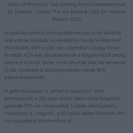
Sales of Works by Top-Selling Artists Represented
by Dealers. Forrás: The Art Basel & UBS Art Market
Report 2025
A galériás szektor fontos fejleménye a női alkotók
arányának további növekedése; tavaly a képviselt
művészek 46%-a volt nő – szemben az egy évvel
korábbi 42%-kal, részesedésük a forgalomból pedig
elérte a 42%-ot. (Azaz, a női alkotók árai, ha kevéssel
is, de továbbra is alacsonyabbak voltak férfi
pályatársaikénál.)
A galériás piacon a „small is beautiful” elve
érvényesült; a 250 ezer dollár alatti éves forgalmú
galériák 17%-os növekedést tudtak elkönyvelni,
miközben a „nagyok”, a 10 millió dollár felettiek, 9%-
os visszaesést szenvedtek el.