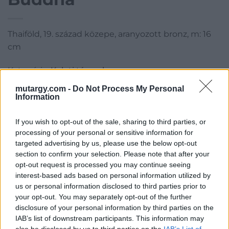
Thaiföld, 19. század közepe, aranyozott bronz, m: 16
cm
Kategória:
Keleti tárgyak
Kikiáltási ár:
100 000
Ft
mutargy.com -
Do Not Process My Personal
Information
Aukció adatai
If you wish to opt-out of the sale, sharing to third parties, or
Aukció neve:
40. Aukció
processing of your personal or sensitive information for
targeted advertising by us, please use the below opt-out
Aukció dátuma: 2016.12.07
section to confirm your selection. Please note that after your
Aukció ideje: 18:00
opt-out request is processed you may continue seeing
interest-based ads based on personal information utilized by
Aukció helye: 1055 Budapest, Falk Miksa utca 24-26.
us or personal information disclosed to third parties prior to
Tételszám: 187
your opt-out. You may separately opt-out of the further
disclosure of your personal information by third parties on the
IAB’s list of downstream participants. This information may
Eladó adatai