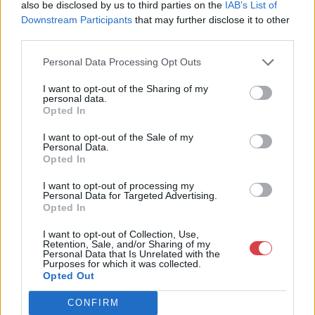
also be disclosed by us to third parties on the
IAB’s List of
Downstream Participants
that may further disclose it to other
third parties.
Personal Data Processing Opt Outs
I want to opt-out of the Sharing of my
personal data.
NEMESFÉM TÁRGYAK
NEMESFÉM TÁRGYAK
19771. tétel:
19769. tétel:
Opted In
Vörösmarty Mihály:
Herczeg Ferenc:
I want to opt-out of the Sale of my
Vörösmarty Mihál’
Magdaléna két élete.
Personal Data.
Kisebb hős
Batthyány Gyula
Opted In
költeményei. Pesten,
rajzaival. (Számozott,
1833. Trattner-Károlyi’
aláírt.) Budapest,
I want to opt-out of processing my
tulajdona. 1 t.
(1943). Uj Idők Irodalmi
Personal Data for Targeted Advertising.
Vörösmarty Mihály:
Herczeg Ferenc: Magdaléna
Opted In
(rézmetszetű címkép)
Intézet Rt. – Singer és
Vörösmarty Mihál' Kisebb
két élete. Batthyány Gyula
+ [2] + 308 + [2] p. + 3 t.
Wolfner (Légrády
hős költeményei. Pesten,
rajzaival. (Számozott, aláírt.)
I want to opt-out of Collection, Use,
(rézmetszet). Első
Testvérek Rt. ny.) 125 +
Retention, Sale, and/or Sharing of my
1833. Trattner-Károlyi'
Budapest, (1943). Uj Idők
kötetkiadás. Kötetünk
[3] p. + 12 t. A címlapon
Personal Data that Is Unrelated with the
Kikiáltási ár:
36 000
Ft
Kikiáltási ár:
8 000
Ft
tulajdona. 1 t. (rézmetszetű
Irodalmi Intézet Rt. - Singer
Purposes for which it was collected.
Vörösmarty Mihály
a szerző saját kezű
Aukció:
44. Nagyaukció
Aukció:
44. Nagyaukció
Opted Out
címkép) + [2] + 308 + [2] p. +
és Wolfner (Légrády
elbeszélő
aláírása. Kolofon:
Aukció időpontja:
Aukció időpontja:
3 t. (rézmetszet). Első
Testvérek Rt. ny.) 125 + [3] p.
költeményeinek első
„Készült 1943-ban,
2025/05/10 18:00
2025/05/10 18:00
CONFIRM
kötetkiadás. Kötetünk
+ 12 t. A címlapon a szerző
gyűjteményes
Herczeg Ferenc