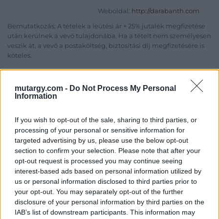
Weboldal:
http://darabanth.com
Bemutatkozás: A tételek a leütési ár + 25% jutalék megfizetése
után kerülnek a vevő tulajdonába. Ha a tételt nem személyesen
veszik át, a vevő a postaköltség, biztosítási díj megfizetésére is
köteles.
GALÉRIA TOVÁBBI MŰTÁRGYAI
mutargy.com -
Do Not Process My Personal
Information
If you wish to opt-out of the sale, sharing to third parties, or
processing of your personal or sensitive information for
targeted advertising by us, please use the below opt-out
section to confirm your selection. Please note that after your
opt-out request is processed you may continue seeing
KAPCSOLÓDÓ MŰTÁRGYAK
interest-based ads based on personal information utilized by
us or personal information disclosed to third parties prior to
your opt-out. You may separately opt-out of the further
disclosure of your personal information by third parties on the
IAB’s list of downstream participants. This information may