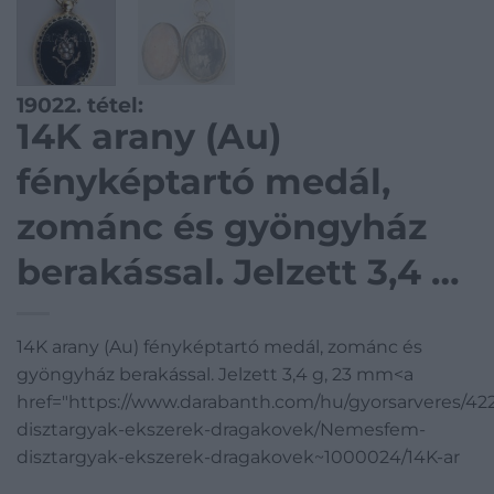
19022. tétel:
14K arany (Au)
fényképtartó medál,
zománc és gyöngyház
berakással. Jelzett 3,4 g,
23 mm
14K arany (Au) fényképtartó medál, zománc és
gyöngyház berakással. Jelzett 3,4 g, 23 mm<a
href="https://www.darabanth.com/hu/gyorsarveres/4
disztargyak-ekszerek-dragakovek/Nemesfem-
disztargyak-ekszerek-dragakovek~1000024/14K-ar