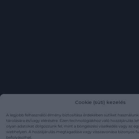
Cookie (süti) kezelés
A legjobb felhasználói élmény biztosítása érdekében sütiket használun
tárolására és/vagy elérésére. Ezen technológiákhoz való hozzájárulás l
olyan adatokat dolgozzunk fel, mint a böngészési viselkedés vagy az eg
webhelyen. A hozzájárulás megtagadása vagy visszavonása bizonyos f
befolyásolhat.