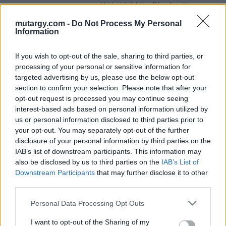
Weboldal:
http://darabanth.com
Bemutatkozás: A tételek a leütési ár + 25% jutalék megfizetése
mutargy.com -
Do Not Process My Personal
után kerülnek a vevő tulajdonába. Ha a tételt nem személyesen
Information
veszik át, a vevő a postaköltség, biztosítási díj megfizetésére is
köteles.
If you wish to opt-out of the sale, sharing to third parties, or
processing of your personal or sensitive information for
GALÉRIA TOVÁBBI MŰTÁRGYAI
targeted advertising by us, please use the below opt-out
section to confirm your selection. Please note that after your
opt-out request is processed you may continue seeing
interest-based ads based on personal information utilized by
us or personal information disclosed to third parties prior to
your opt-out. You may separately opt-out of the further
disclosure of your personal information by third parties on the
IAB’s list of downstream participants. This information may
also be disclosed by us to third parties on the
IAB’s List of
KAPCSOLÓDÓ MŰTÁRGYAK
Downstream Participants
that may further disclose it to other
third parties.
Personal Data Processing Opt Outs
I want to opt-out of the Sharing of my