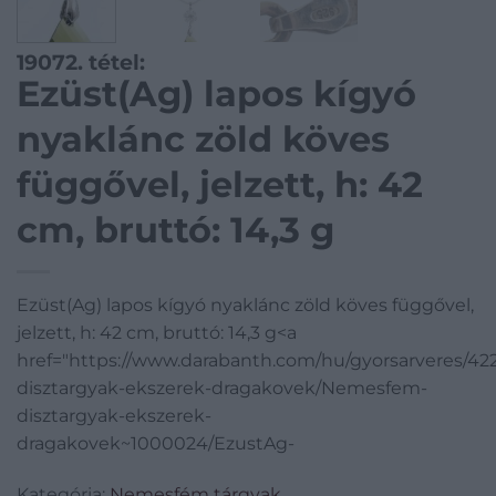
19072. tétel:
Ezüst(Ag) lapos kígyó
nyaklánc zöld köves
függővel, jelzett, h: 42
cm, bruttó: 14,3 g
Ezüst(Ag) lapos kígyó nyaklánc zöld köves függővel,
jelzett, h: 42 cm, bruttó: 14,3 g<a
href="https://www.darabanth.com/hu/gyorsarveres/4
disztargyak-ekszerek-dragakovek/Nemesfem-
disztargyak-ekszerek-
dragakovek~1000024/EzustAg-
Kategória:
Nemesfém tárgyak