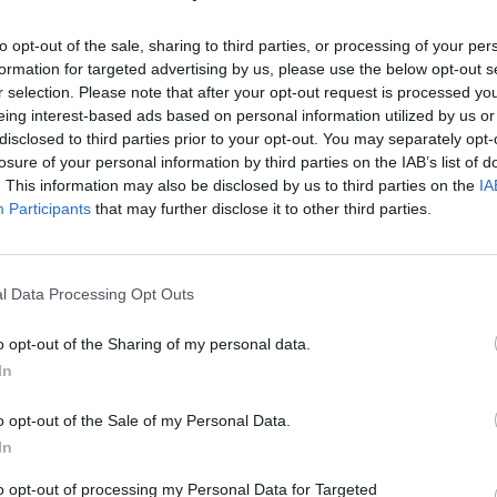
Eladó:
Dar
to opt-out of the sale, sharing to third parties, or processing of your per
Cím: Csonk
formation for targeted advertising by us, please use the below opt-out s
Darabanth 
Budapest
r selection. Please note that after your opt-out request is processed y
Andrássy út
eing interest-based ads based on personal information utilized by us or
1061
disclosed to third parties prior to your opt-out. You may separately opt-
losure of your personal information by third parties on the IAB’s list of
Telefon: 31
. This information may also be disclosed by us to third parties on the
IA
Weboldal:
Participants
that may further disclose it to other third parties.
Bemutatkozás: A tételek a leütési ár + 25% jutal
l Data Processing Opt Outs
személyesen veszik át, a vevő a postaköltség, bizto
o opt-out of the Sharing of my personal data.
GALÉRIA TOVÁBBI MŰTÁRGYAI
In
o opt-out of the Sale of my Personal Data.
In
to opt-out of processing my Personal Data for Targeted