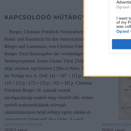
Advertis
Opted 
KAPCSOLÓDÓ MŰTÁRGYAK
I want t
of my P
was col
Opted 
NEMESFÉM TÁRGYAK
NEMESFÉM TÁR
19763. tétel:
19765. tétel: