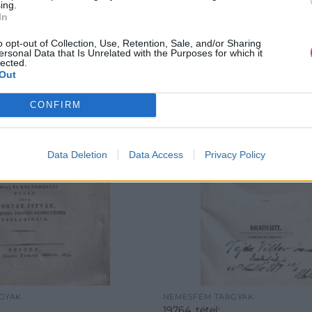
ing.
In
o opt-out of Collection, Use, Retention, Sale, and/or Sharing
ersonal Data that Is Unrelated with the Purposes for which it
lected.
Out
CONFIRM
Data Deletion
Data Access
Privacy Policy
GYAK
NEMESFÉM TÁRGYAK
19764. tétel: