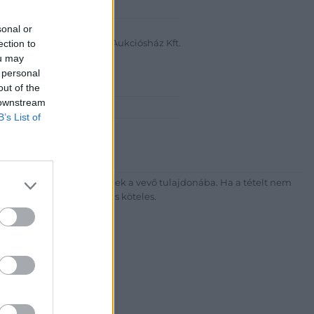
abanth Kft
sonal or
a Krisztián
ection to
Bélyegkereskedelmi és Aukciósház Kft.
ou may
 16.
 personal
out of the
 downstream
7-4757, 266-4154, 318-4035
B’s List of
http://darabanth.com
ék megfizetése után kerülnek a vevő tulajdonába. Ha a tételt nem
sítási díj megfizetésére is köteles.