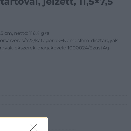
artóval, jelzett, 11,5×7,5
7,5 cm, nettó: 116,4 g<a
yorsarveres/422/kategoriak~Nemesfem-disztargyak-
rgyak-ekszerek-dragakovek~1000024/EzustAg-