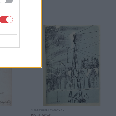
NEMESFÉM TÁRGYAK
19751. tétel: