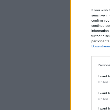
If you wish 
sensitive in
confirm you
continue se
information 
further disc
participants
Downstream 
Persona
I want t
Opted 
I want t
Opted 
I want 