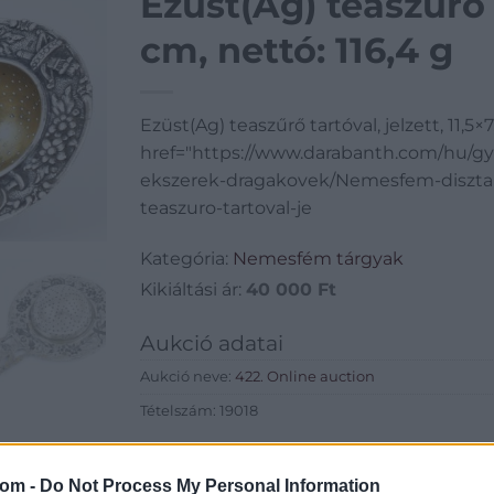
Ezüst(Ag) teaszűrő t
cm, nettó: 116,4 g
Ezüst(Ag) teaszűrő tartóval, jelzett, 11,5×
href="https://www.darabanth.com/hu/g
ekszerek-dragakovek/Nemesfem-diszta
teaszuro-tartoval-je
Kategória:
Nemesfém tárgyak
Kikiáltási ár:
40 000
Ft
Aukció adatai
Aukció neve:
422. Online auction
Tételszám: 19018
Eladó adatai
com -
Do Not Process My Personal Information