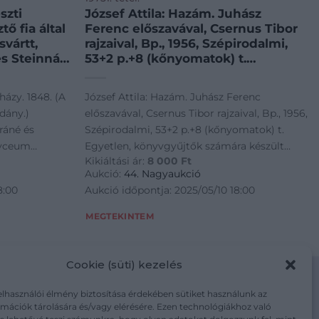
szti
József Attila: Hazám. Juhász
tő fia által
Ferenc előszavával, Csernus Tibor
svártt,
rajzaival, Bp., 1956, Szépirodalmi,
s Steinnál
53+2 p.+8 (kőnyomatok) t.
ceum
Egyetlen, könyvgyűjtők számára
róf Teleki
készült bibliofil kiadás. Kiadói
házy. 1848. (A
József Attila: Hazám. Juhász Ferenc
rtréja) +
aranyozott félbőr-kötés, sérült
ldány.)
előszavával, Csernus Tibor rajzaival, Bp., 1956,
n kiadás. A
gerinccel. Számozott (1982./2000)
ráné és
Szépirodalmi, 53+2 p.+8 (kőnyomatok) t.
a, Urházy
lyceum
Egyetlen, könyvgyűjtők számára készült
 „Vajda
Kikiáltási ár:
8 000
Ft
eleki Domokos
bibliofil kiadás. Kiadói aranyozott félbőr-
lló, 887.
Aukció:
44. Nagyaukció
 Urházy
 + 420 p.
kötés, sérült gerinccel. Számozott
8:00
Aukció időpontja: 2025/05/10 18:00
yi
zerkesztő fia,
(1982./2000) példány.
 és Teleki
: "Vajda
MEGTEKINTEM
délyi
7. 10/8 Urházy
által
3-1873) erdélyi
épirodalmi
eleki Domokos
Cookie (süti) kezelés
 jelent
si képviselő
rszág
pirodalmi
elhasználói élmény biztosítása érdekében sütiket használunk az
azására.
mációk tárolására és/vagy elérésére. Ezen technológiákhoz való
 meg: Erdély
olitikai
m/adatkezelesi-tajekoztato/