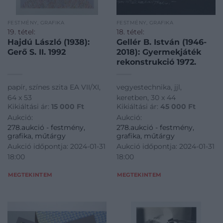
FESTMÉNY, GRAFIKA
FESTMÉNY, GRAFIKA
19. tétel:
18. tétel:
Hajdú László (1938):
Gellér B. István (1946-
Gerő S. II. 1992
2018): Gyermekjáték
rekonstrukció 1972.
papír, színes szita EA VII/XI,
vegyestechnika, jjl,
64 x 53
keretben, 30 x 44
Kikiáltási ár:
15 000
Ft
Kikiáltási ár:
45 000
Ft
Aukció:
Aukció:
278.aukció - festmény,
278.aukció - festmény,
grafika, műtárgy
grafika, műtárgy
Aukció időpontja: 2024-01-31
Aukció időpontja: 2024-01-31
18:00
18:00
MEGTEKINTEM
MEGTEKINTEM