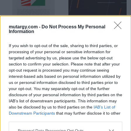
mutargy.com -
Do Not Process My Personal
Information
FESTMÉNY, GRAFIKA
FESTMÉNY, GRAFIKA
25. tétel:
24. tétel:
Kornis Dezső (1908-
Konok Tamás (1930-
If you wish to opt-out of the sale, sharing to third parties, or
1984): Hommage a
2020): Bartók-duó, lap
processing of your personal or sensitive information for
Szentendre
az „Hommage á
targeted advertising by us, please use the below opt-out
Bartók” mappából
section to confirm your selection. Please note that after your
86/100
opt-out request is processed you may continue seeing
interest-based ads based on personal information utilized by
papír, színes szita, 70 x 50
szitanyomat, 30 x 43
Kikiáltási ár:
10 000
Ft
Kikiáltási ár:
48 000
Ft
us or personal information disclosed to third parties prior to
your opt-out. You may separately opt-out of the further
Aukció:
Aukció:
278.aukció - festmény,
278.aukció - festmény,
disclosure of your personal information by third parties on the
grafika, műtárgy
grafika, műtárgy
IAB’s list of downstream participants. This information may
Aukció időpontja: 2024-01-31
Aukció időpontja: 2024-01-31
also be disclosed by us to third parties on the
IAB’s List of
18:00
18:00
Downstream Participants
that may further disclose it to other
third parties.
MEGTEKINTEM
MEGTEKINTEM
Personal Data Processing Opt Outs