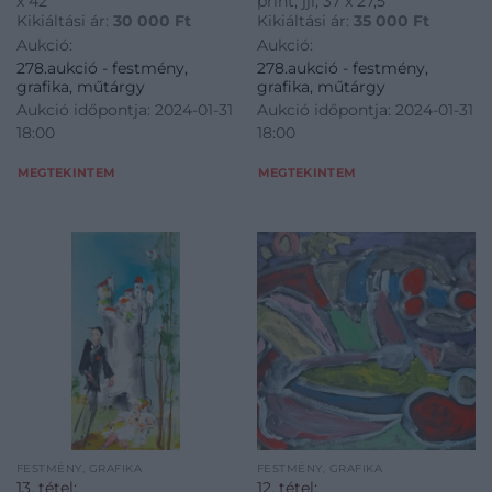
x 42
print, jjl, 37 x 27,5
Kikiáltási ár:
30 000
Ft
Kikiáltási ár:
35 000
Ft
Aukció:
Aukció:
278.aukció - festmény,
278.aukció - festmény,
grafika, műtárgy
grafika, műtárgy
Aukció időpontja: 2024-01-31
Aukció időpontja: 2024-01-31
18:00
18:00
MEGTEKINTEM
MEGTEKINTEM
FESTMÉNY, GRAFIKA
FESTMÉNY, GRAFIKA
13. tétel:
12. tétel: