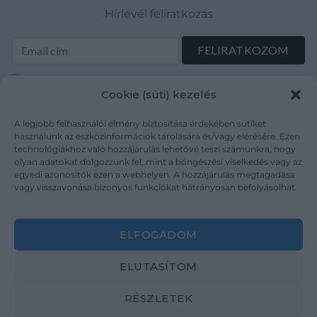
Hírlevél feliratkozás
Elolvastam és elfogadom az Adatkezelési tájékoztatót:
Cookie (süti) kezelés
mutargy.com/adatkezelesi-tajekoztato/
A legjobb felhasználói élmény biztosítása érdekében sütiket
Rólunk
Áraink
használunk az eszközinformációk tárolására és/vagy elérésére. Ezen
technológiákhoz való hozzájárulás lehetővé teszi számunkra, hogy
Médiaajánlat
ÁSZF
olyan adatokat dolgozzunk fel, mint a böngészési viselkedés vagy az
Karrier
Adatvédelem
egyedi azonosítók ezen a webhelyen. A hozzájárulás megtagadása
Kapcsolat
Impresszum
vagy visszavonása bizonyos funkciókat hátrányosan befolyásolhat.
Kövesse a műtárgy.com-ot
ELFOGADOM
ELUTASÍTOM
RÉSZLETEK