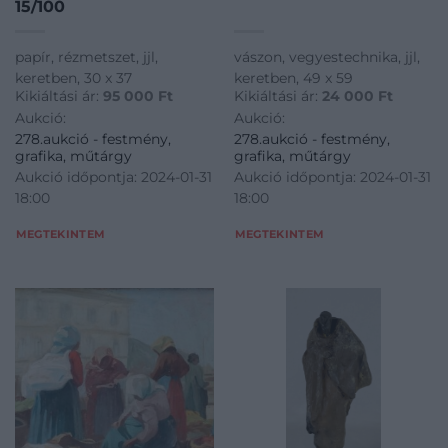
15/100
papír, rézmetszet, jjl,
vászon, vegyestechnika, jjl,
keretben, 30 x 37
keretben, 49 x 59
Kikiáltási ár:
95 000
Ft
Kikiáltási ár:
24 000
Ft
Aukció:
Aukció:
278.aukció - festmény,
278.aukció - festmény,
grafika, műtárgy
grafika, műtárgy
Aukció időpontja: 2024-01-31
Aukció időpontja: 2024-01-31
18:00
18:00
MEGTEKINTEM
MEGTEKINTEM