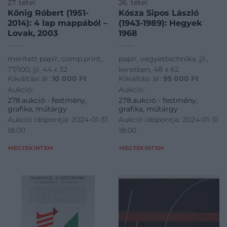
27. tétel:
26. tétel:
Kőnig Róbert (1951-
Kósza Sipos László
2014): 4 lap mappából –
(1943-1989): Hegyek
Lovak, 2003
1968
merített papír, comp.print,
papír, vegyestechnika, jjl.,
77/100, jjl, 44 x 32
keretben, 48 x 62
Kikiáltási ár:
10 000
Ft
Kikiáltási ár:
95 000
Ft
Aukció:
Aukció:
278.aukció - festmény,
278.aukció - festmény,
grafika, műtárgy
grafika, műtárgy
Aukció időpontja: 2024-01-31
Aukció időpontja: 2024-01-31
18:00
18:00
MEGTEKINTEM
MEGTEKINTEM