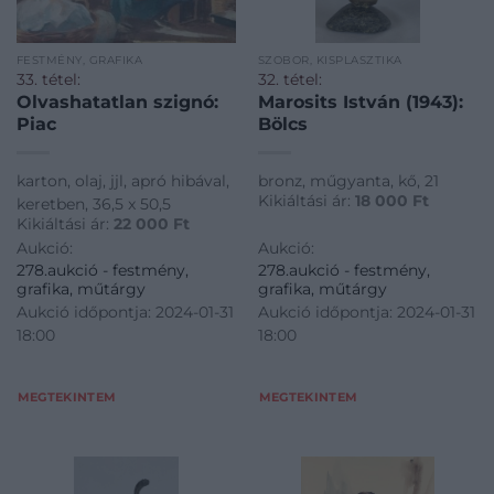
FESTMÉNY, GRAFIKA
SZOBOR, KISPLASZTIKA
33. tétel:
32. tétel:
Olvashatatlan szignó:
Marosits István (1943):
Piac
Bölcs
karton, olaj, jjl, apró hibával,
bronz, műgyanta, kő, 21
Kikiáltási ár:
18 000
Ft
keretben, 36,5 x 50,5
Kikiáltási ár:
22 000
Ft
Aukció:
Aukció:
278.aukció - festmény,
278.aukció - festmény,
grafika, műtárgy
grafika, műtárgy
Aukció időpontja: 2024-01-31
Aukció időpontja: 2024-01-31
18:00
18:00
MEGTEKINTEM
MEGTEKINTEM