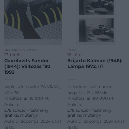
FESTMÉNY, GRAFIKA
FOTÓ
17. tétel:
16. tétel:
Gavrilovits Sándor
Szijártó Kálmán (1946):
(1944): Változás ’90
Lámpa 1972. I/I
1992
papír, színes szita EA VII/XV,
zselatinos ezüstchrom
49 x 70
nagyítás, 21 x 28/ db
Kikiáltási ár:
15 000
Ft
Kikiáltási ár:
80 000
Ft
Aukció:
Aukció:
278.aukció - festmény,
278.aukció - festmény,
grafika, műtárgy
grafika, műtárgy
Aukció időpontja: 2024-01-31
Aukció időpontja: 2024-01-31
18:00
18:00