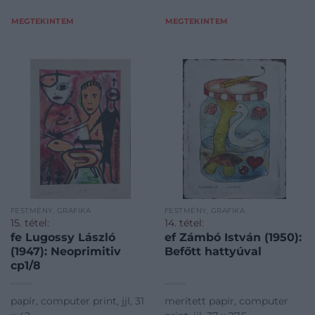
MEGTEKINTEM
MEGTEKINTEM
FESTMÉNY, GRAFIKA
FESTMÉNY, GRAFIKA
15. tétel:
14. tétel:
fe Lugossy László
ef Zámbó István (1950):
(1947): Neoprimitiv
Befőtt hattyúval
cp1/8
papír, computer print, jjl, 31
merített papír, computer