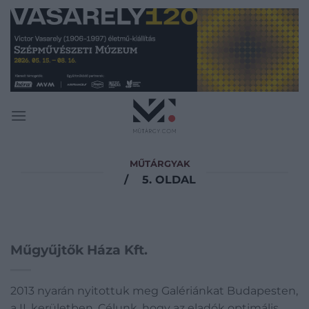
Skip
to
content
MŰTÁRGYAK
/
5. OLDAL
Műgyűjtők Háza Kft.
2013 nyarán nyitottuk meg Galériánkat Budapesten,
a II. kerületben. Célunk, hogy az eladók optimális