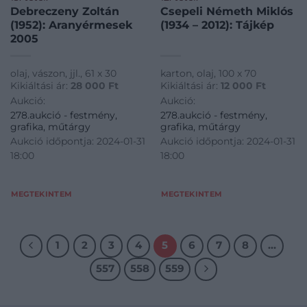
Debreczeny Zoltán
Csepeli Németh Miklós
(1952): Aranyérmesek
(1934 – 2012): Tájkép
2005
olaj, vászon, jjl., 61 x 30
karton, olaj, 100 x 70
Kikiáltási ár:
28 000
Ft
Kikiáltási ár:
12 000
Ft
Aukció:
Aukció:
278.aukció - festmény,
278.aukció - festmény,
grafika, műtárgy
grafika, műtárgy
Aukció időpontja: 2024-01-31
Aukció időpontja: 2024-01-31
18:00
18:00
MEGTEKINTEM
MEGTEKINTEM
1
2
3
4
5
6
7
8
…
557
558
559