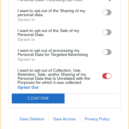
I want to opt-out of the Sharing of my
personal data.
Opted In
I want to opt-out of the Sale of my
Personal Data.
Opted In
I want to opt-out of processing my
Personal Data for Targeted Advertising.
Opted In
FESTMÉNY, GRAFIKA
FESTMÉNY, GRAFIKA
I want to opt-out of Collection, Use,
Retention, Sale, and/or Sharing of my
23. tétel:
22. tétel:
Personal Data that Is Unrelated with the
Kondor Béla (1931 –
Judith Barath (1950):
Purposes for which it was collected.
1972): Madár
Dunai panoráma a
Opted Out
Gellért Szállóval
CONFIRM
rézkarc, papír,jjl, 4 x 5,5
fa, olaj, jjl, 80 x 130
Kikiáltási ár:
32 000
Ft
Kikiáltási ár:
220 000
Ft
Aukció:
Aukció:
Data Deletion
Data Access
Privacy Policy
278.aukció - festmény,
278.aukció - festmény,
grafika, műtárgy
grafika, műtárgy