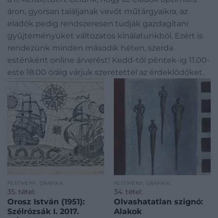
áron, gyorsan találjanak vevőt műtárgyaikra, az
eladók pedig rendszeresen tudják gazdagítani
gyűjteményüket változatos kínálatunkból. Ezért is
rendezünk minden második héten, szerda
esténként online árverést! Kedd-től péntek-ig 11.00-
este 18.00 óráig várjuk szeretettel az érdeklődőket.
FESTMÉNY, GRAFIKA
FESTMÉNY, GRAFIKA
35. tétel:
34. tétel:
Orosz István (1951):
Olvashatatlan szignó:
Szélrózsák I. 2017.
Alakok