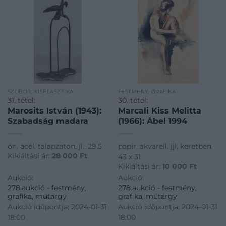
SZOBOR, KISPLASZTIKA
FESTMÉNY, GRAFIKA
31. tétel:
30. tétel:
Marosits István (1943):
Marcali Kiss Melitta
Szabadság madara
(1966): Ábel 1994
ón, acél, talapzaton, jl., 29,5
papír, akvarell, jjl, keretben,
Kikiáltási ár:
28 000
Ft
43 x 31
Kikiáltási ár:
10 000
Ft
Aukció:
Aukció:
278.aukció - festmény,
278.aukció - festmény,
grafika, műtárgy
grafika, műtárgy
Aukció időpontja: 2024-01-31
Aukció időpontja: 2024-01-31
18:00
18:00