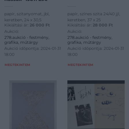
papír, szitanyomat, jbl,
papír, színes szita 24/40 jjl,
keretben, 24 x 30,5
keretben, 37 x 25
Kikiáltási ár:
26 000
Ft
Kikiáltási ár:
28 000
Ft
Aukció:
Aukció:
278.aukció - festmény,
278.aukció - festmény,
grafika, műtárgy
grafika, műtárgy
Aukció időpontja: 2024-01-31
Aukció időpontja: 2024-01-31
18:00
18:00
MEGTEKINTEM
MEGTEKINTEM